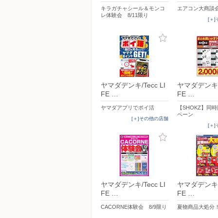
キラガチャシール＆モンコ
エアコン大商談
レ体験会 8/11限り
[＋
ヤマダデンキ/Tecc LI
ヤマダデンキ/T
FE …
FE …
ヤマダアプリでポイ活
【SHOKZ】同
ペーン
[＋]その他の店舗
[＋
ヤマダデンキ/Tecc LI
ヤマダデンキ/T
FE …
FE …
CACORNE体験会 8/9限り
夏物商品大処分