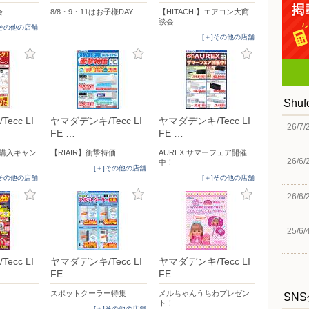
会
8/8・9・11はお子様DAY
【HITACHI】エアコン大商
談会
]その他の店舗
[＋]その他の店舗
Shu
ecc LI
ヤマダデンキ/Tecc LI
ヤマダデンキ/Tecc LI
26/7/
FE …
FE …
時購入キャン
【RIAIR】衝撃特価
AUREX サマーフェア開催
26/6/
中！
[＋]その他の店舗
]その他の店舗
[＋]その他の店舗
26/6/
25/6/
ecc LI
ヤマダデンキ/Tecc LI
ヤマダデンキ/Tecc LI
FE …
FE …
！
スポットクーラー特集
メルちゃんうちわプレゼン
SN
ト！
[＋]その他の店舗