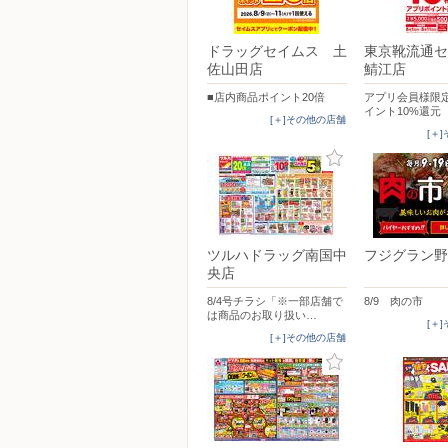
ドラッグセイムス 土
東京靴流通セ
佐山田店
鯖江店
■店内商品ポイント20倍
アプリ会員様限定
イント10%還元
[＋]その他の店舗
[＋
ツルハドラッグ南国中
フジグラン野
央店
8/4号チラシ「※一部店舗で
8/9 肉の市
は商品のお取り扱い…
[＋
[＋]その他の店舗