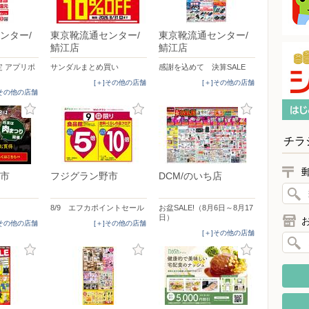
ンター/
東京靴流通センター/
東京靴流通センター/
鯖江店
鯖江店
 アプリポ
サンダルまとめ買い
感謝を込めて 決算SALE
[＋]その他の店舗
[＋]その他の店舗
]その他の店舗
チラ
市
フジグラン野市
DCM/のいち店
8/9 エフカポイントセール
お盆SALE!（8月6日～8月17
日）
]その他の店舗
[＋]その他の店舗
[＋]その他の店舗