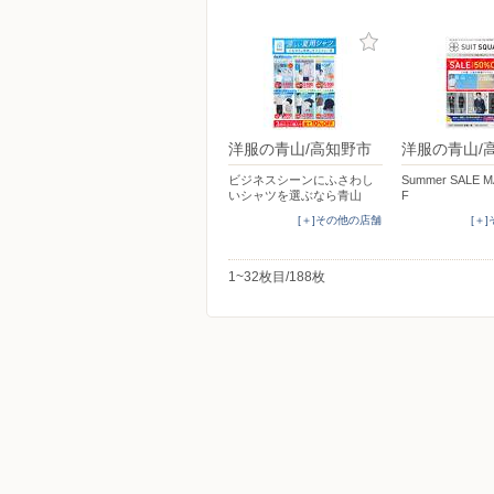
洋服の青山/高知野市
洋服の青山/
ビジネスシーンにふさわし
Summer SALE 
いシャツを選ぶなら青山
F
[＋]その他の店舗
[＋
1~32枚目/188枚