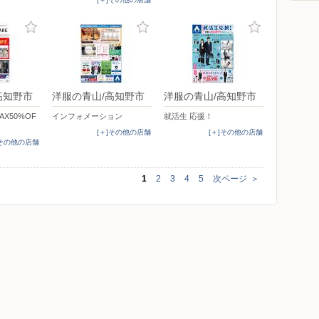
高知野市
洋服の青山/高知野市
洋服の青山/高知野市
MAX50%OF
インフォメーション
就活生 応援！
[＋]その他の店舗
[＋]その他の店舗
]その他の店舗
1
2
3
4
5
次ページ
＞