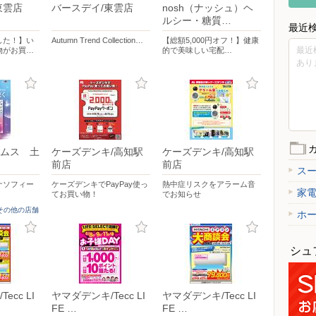
東雲店
バースデイ/東雲店
nosh（ナッシュ）ヘ
ルシー・糖質…
最近
した！】い
Autumn Trend Collection…
【総額5,000円オフ！】健康
最近
物がお買…
的で美味しい宅配…
あり
ムス 土
ケーズデンキ/高知駅
ケーズデンキ/高知駅
前店
前店
ス
ナソフィー
ケーズデンキでPayPay使っ
熱中症リスクをアラーム音
家
てお買い物！
でお知らせ
]その他の店舗
ホ
シュ
ecc LI
ヤマダデンキ/Tecc LI
ヤマダデンキ/Tecc LI
FE …
FE …