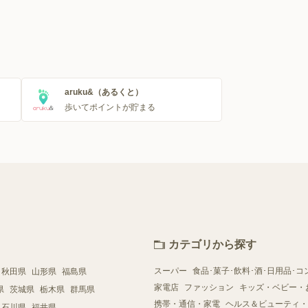
aruku&（あるくと）
歩いてポイントが貯まる
カテゴリから探す
スーパー
食品･菓子･飲料･酒･日用品･コ
秋田県
山形県
福島県
家電店
ファッション
キッズ・ベビー・
県
茨城県
栃木県
群馬県
携帯・通信・家電
ヘルス＆ビューティ・
石川県
福井県