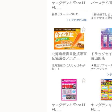
ヤマダデンキ/Tecc LI
バースデイ/
FE …
夏祭りスーパーSALE！
【夏物値下しま
ますぐ使える夏
[＋]その他の店舗
北海道産青果物拡販宣
ドラッグセイ
伝協議会／ホク…
佐山田店
北海道産のにんじんは今が
★花王ソフィー
旬！！
ナベーシック
[＋
ヤマダデンキ/Tecc LI
ヤマダデンキ/T
FE …
FE …