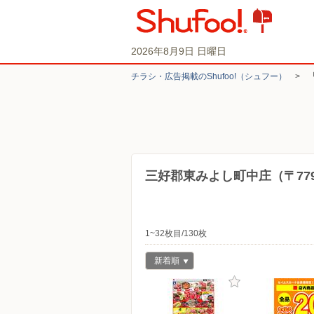
2026年8月9日 日曜日
チラシ・​広告掲載の​Shufoo!​（シュフー）
>
三好郡東みよし町中庄（〒779
1~32枚目/130枚
新着順