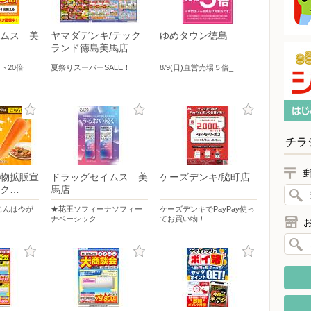
ムス 美
ヤマダデンキ/テック
ゆめタウン徳島
ランド徳島美馬店
ト20倍
夏祭りスーパーSALE！
8/9(日)直営売場５倍_
チラ
物拡販宣
ドラッグセイムス 美
ケーズデンキ/脇町店
ク…
馬店
じんは今が
★花王ソフィーナソフィー
ケーズデンキでPayPay使っ
ナベーシック
てお買い物！