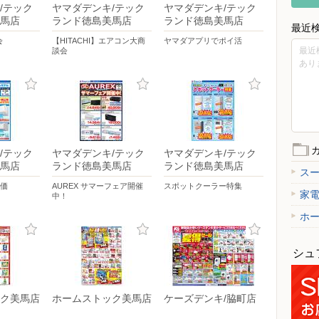
/テック
ヤマダデンキ/テック
ヤマダデンキ/テック
馬店
ランド徳島美馬店
ランド徳島美馬店
最近
会
【HITACHI】エアコン大商
ヤマダアプリでポイ活
最近
談会
あり
/テック
ヤマダデンキ/テック
ヤマダデンキ/テック
馬店
ランド徳島美馬店
ランド徳島美馬店
ス
特価
AUREX サマーフェア開催
スポットクーラー特集
家
中！
ホ
シュ
ク美馬店
ホームストック美馬店
ケーズデンキ/脇町店