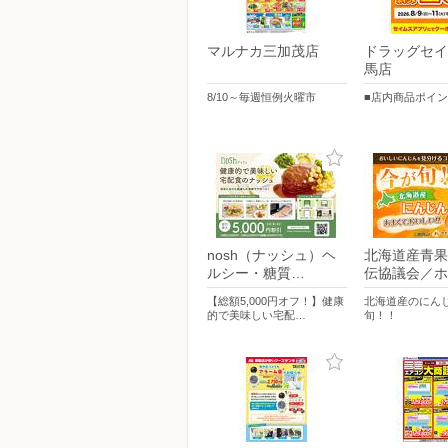
マルナカ三加茂店
ドラッグセイ
馬店
8/10～毎週恒例火曜市
■店内商品ポイン
nosh（ナッシュ）ヘ
北海道産青果
ルシー・糖質…
伝協議会／ホ
【総額5,000円オフ！】健康
北海道産のにん
的で美味しい宅配…
旬！！