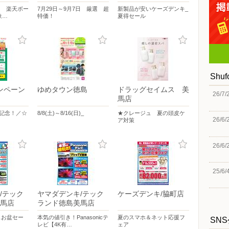
日 楽天ボー
7月29日～9月7日 厳選 超
新製品が安いケーズデンキ_
象…
特価！
夏得セール
Shu
ャンペーン
ゆめタウン徳島
ドラッグセイムス 美
26/7/
馬店
周年記念！／☆
8/8(土)～8/16(日)_
★クレージュ 夏の頭皮ケ
26/6/
ア対策
26/6/
25/6/
/テック
ヤマダデンキ/テック
ケーズデンキ/脇町店
馬店
ランド徳島美馬店
イスお盆セー
本気の値引き！Panasonicテ
夏のスマホ＆ネット応援フ
SN
レビ【4K有…
ェア