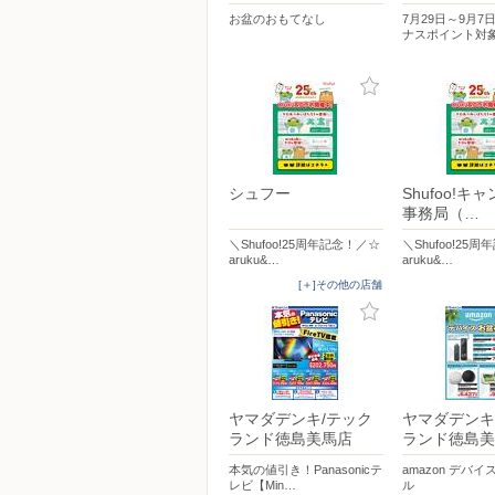
お盆のおもてなし
7月29日～9月7
ナスポイント対
シュフー
Shufoo!キ
事務局（…
＼Shufoo!25周年記念！／☆
＼Shufoo!25
aruku&…
aruku&…
[＋]その他の店舗
ヤマダデンキ/テック
ヤマダデンキ
ランド徳島美馬店
ランド徳島美
本気の値引き！Panasonicテ
amazon デバ
レビ【Min…
ル