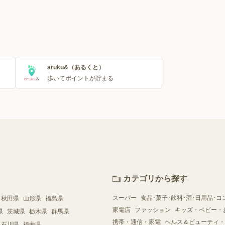
aruku&（あるくと）
歩いてポイントが貯まる
カテゴリから探す
スーパー
食品･菓子･飲料･酒･日用品･コ
秋田県
山形県
福島県
家電店
ファッション
キッズ・ベビー・
県
茨城県
栃木県
群馬県
携帯・通信・家電
ヘルス＆ビューティ・
石川県
福井県