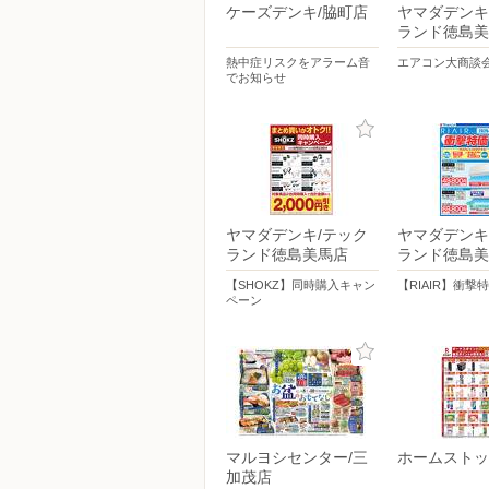
ケーズデンキ/脇町店
ヤマダデンキ
ランド徳島美
熱中症リスクをアラーム音
エアコン大商談
でお知らせ
ヤマダデンキ/テック
ヤマダデンキ
ランド徳島美馬店
ランド徳島美
【SHOKZ】同時購入キャン
【RIAIR】衝撃
ペーン
マルヨシセンター/三
ホームストッ
加茂店