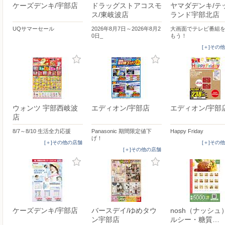
ケーズデンキ/宇部店
ドラッグストアコスモ
ヤマダデンキ/テ
ス/東岐波店
ランド宇部北店
UQサマーセール
2026年8月7日～2026年8月2
大画面でテレビ番組
0日_
もう！
[＋]その
ウォンツ 宇部西岐波
エディオン/宇部店
エディオン/宇部
店
8/7～8/10 生活全力応援
Panasonic 期間限定値下
Happy Friday
げ！
[＋]その他の店舗
[＋]その
[＋]その他の店舗
ケーズデンキ/宇部店
バースデイ/ゆめタウ
nosh（ナッシュ
ン宇部店
ルシー・糖質…