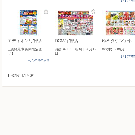
エディオン/宇部店
DCM/宇部店
ゆめタウン宇部
三菱冷蔵庫 期間限定値下
お盆SALE!（8月6日～8月17
8/6(木)-8/10(月)_
げ！
日）
[＋]その
[＋]その他の店舗
1~32枚目/176枚