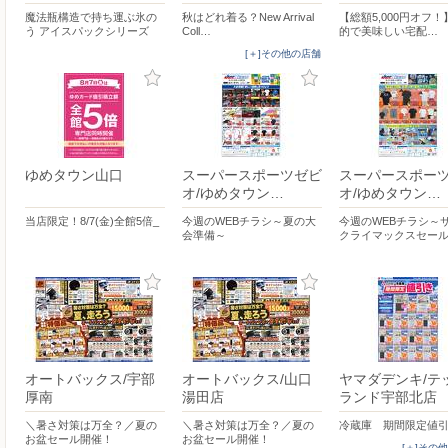
魔法瓶構造で持ち運ぶ氷の
秋はどれ着る？New Arrival
【総額5,000円オフ
う アイスパックシリーズ
Coll…
的で美味しい宅配…
[＋]その他の店舗
ゆめタウン山口
スーパースポーツゼビ
スーパースポー
オ/ゆめタウン…
オ/ゆめタウン…
当店限定！8/7(金)全館5倍_
今週のWEBチラシ～夏の大
今週のWEBチラシ～
会準備～
クライマックスセー
オートバックス/宇部
オートバックス/山口
ヤマダデンキ/テ
厚南
湯田店
ランド宇部北店
＼暑さ対策は万全？／夏の
＼暑さ対策は万全？／夏の
冷蔵庫 期間限定値
お盆セール開催！
お盆セール開催！
[＋]その