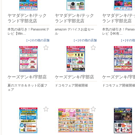
ヤマダデンキ/テック
ヤマダデンキ/テック
ヤマダデンキ/テ
ランド宇部北店
ランド宇部北店
ランド宇部北店
本気の値引き！Panasonicテ
amazon デバイスお盆セー
本気の値引き！Panaso
レビ【Min…
ル
レビ【4K有…
[＋]その他の店舗
[＋]その他の店舗
[＋]その
ケーズデンキ/宇部店
ケーズデンキ/宇部店
ケーズデンキ/宇
夏のスマホ＆ネット応援フ
ドコモフェア開催開催
ドコモフェア開催開
ェア