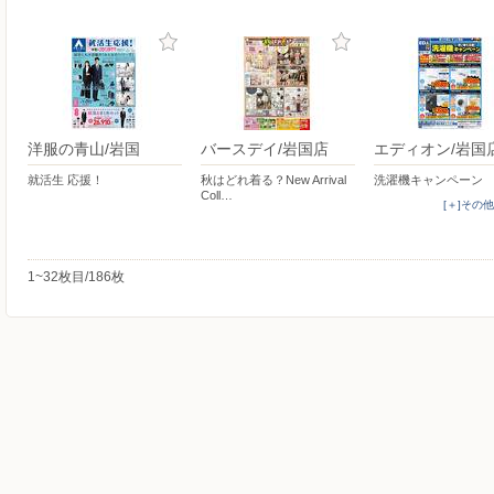
洋服の青山/岩国
バースデイ/岩国店
エディオン/岩国
就活生 応援！
秋はどれ着る？New Arrival
洗濯機キャンペーン
Coll…
[＋]その
1~32枚目/186枚