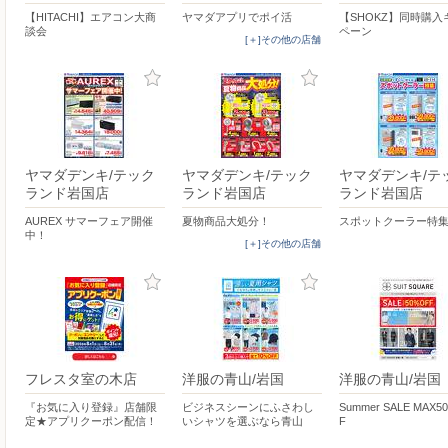
【HITACHI】エアコン大商
ヤマダアプリでポイ活
【SHOKZ】同時購入
談会
ペーン
[＋]その他の店舗
ヤマダデンキ/テック
ヤマダデンキ/テック
ヤマダデンキ/テ
ランド岩国店
ランド岩国店
ランド岩国店
AUREX サマーフェア開催
夏物商品大処分！
スポットクーラー特
中！
[＋]その他の店舗
フレスタ室の木店
洋服の青山/岩国
洋服の青山/岩国
『お気に入り登録』店舗限
ビジネスシーンにふさわし
Summer SALE MAX5
定★アプリクーポン配信！
いシャツを選ぶなら青山
F