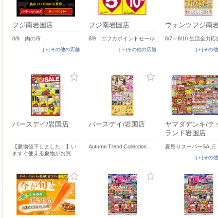
フジ南岩国店
フジ南岩国店
ウォンツフジ南
8/9 肉の市
8/9 エフカポイントセール
8/7～8/10 生活全力応
[＋]その他の店舗
[＋]その他の店舗
[＋]その
バースデイ/岩国店
バースデイ/岩国店
ヤマダデンキ/テ
ランド岩国店
【夏物値下しました！】い
Autumn Trend Collection…
夏祭りスーパーSALE
ますぐ使える夏物がお買…
[＋]その