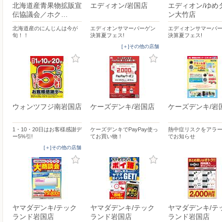
北海道産青果物拡販宣
エディオン/岩国店
エディオン/ゆめ
伝協議会／ホク…
ン大竹店
北海道産のにんじんは今が
エディオンサマーバーゲン
エディオンサマーバ
旬！！
決算夏フェス!
決算夏フェス!
[＋]その他の店舗
ウォンツフジ南岩国店
ケーズデンキ/岩国店
ケーズデンキ/岩
1・10・20日はお客様感謝デ
ケーズデンキでPayPay使っ
熱中症リスクをアラ
ー5%引!
てお買い物！
でお知らせ
[＋]その他の店舗
ヤマダデンキ/テック
ヤマダデンキ/テック
ヤマダデンキ/テ
ランド岩国店
ランド岩国店
ランド岩国店