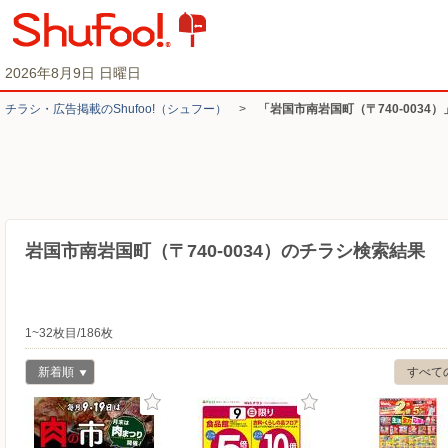
2026年8月9日 日曜日
チラシ・​広告掲載の​Shufoo!​（シュフー）
>
「岩国市南岩国町（〒740-0034
岩国市南岩国町（〒740-0034）のチラシ検索結果
1~32枚目/186枚
新着順
すべて