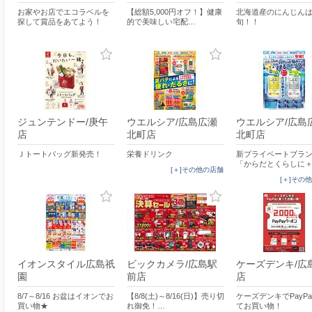
お家やお店でエコラベルを
【総額5,000円オフ！】健康
北海道産のにんじん
探して賞品をあてよう！
的で美味しい宅配…
旬！！
ジュンテンドー/庚午
ウエルシア/広島広瀬
ウエルシア/広島
店
北町店
北町店
Ｊトートバッグ新発売！
栄養ドリンク
新プライベートブラ
「からだとくらしに＋
[＋]その他の店舗
[＋]その
イオンスタイル広島祇
ビックカメラ/広島駅
ケーズデンキ/広
園
前店
店
8/7～8/16 お盆はイオンでお
【8/8(土)～8/16(日)】売り切
ケーズデンキでPayP
買い物★
れ御免！…
てお買い物！