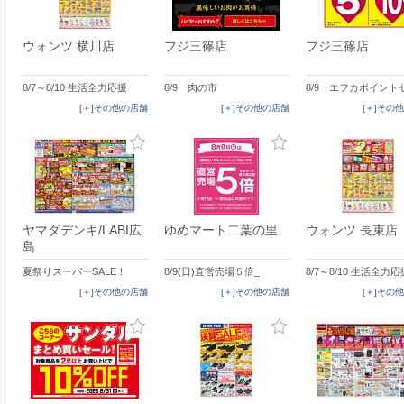
ウォンツ 横川店
フジ三篠店
フジ三篠店
8/7～8/10 生活全力応援
8/9 肉の市
8/9 エフカポイント
[＋]その他の店舗
[＋]その他の店舗
[＋]その
ヤマダデンキ/LABI広
ゆめマート二葉の里
ウォンツ 長束店
島
夏祭りスーパーSALE！
8/9(日)直営売場５倍_
8/7～8/10 生活全力応
[＋]その他の店舗
[＋]その他の店舗
[＋]その