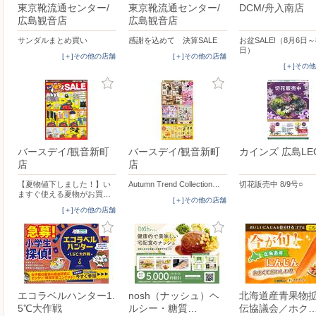
東京靴流通センター/
東京靴流通センター/
DCM/舟入南店
広島観音店
広島観音店
サンダルまとめ買い
感謝を込めて 決算SALE
お盆SALE!（8月6日～
日）
[＋]その他の店舗
[＋]その他の店舗
[＋]その
バースデイ/観音新町
バースデイ/観音新町
カインズ 広島LE
店
店
【夏物値下しました！】い
Autumn Trend Collection…
切花販売中 8/9号○
ますぐ使える夏物がお買…
[＋]その他の店舗
[＋]その他の店舗
エコラベルハンター1.
nosh（ナッシュ）ヘ
北海道産青果物
5℃大作戦
ルシー・糖質…
伝協議会／ホク