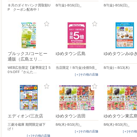
８月のダイヤバンク買取額U
8/7(金)-8/16(日)_
8/7(金)-8/16(日)_
P クーポン配布中！
ブルックス/コーヒー
ゆめタウン広島
ゆめタウンみゆ
通販（広島エリ…
WEB広告限定【夏季限定】5
当店限定！8/7(金)全館5倍_
8/7(金)～8/13(木)
0％OFF『かんた…
[＋]その他の店舗
エディオン/三次店
ゆめタウン吉田
ゆめタウン東広
三菱冷蔵庫 期間限定値下
8/6(木)-8/10(月)_
8/6(木)-8/10(月)_
げ！
[＋]その他の店舗
[＋]その
[＋]その他の店舗