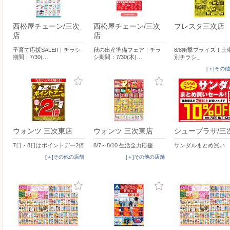
西松屋チェーン/三次
西松屋チェーン/三次
フレスタ三次店
店
店
子育て応援SALE!!｜チラシ
秋の出産準備フェア｜チラ
8/8衝撃プライス！土
期間：7/30(…
シ期間：7/30(木)…
別チラシ_
[＋]その
ウォンツ 三次東店
ウォンツ 三次東店
シュープラザ/三
7日・8日はポイントデー2倍
8/7～8/10 生活全力応援
サンダルまとめ買い
[＋]その他の店舗
[＋]その他の店舗