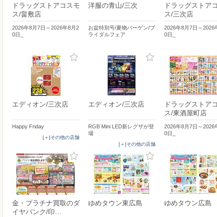
ドラッグストアコスモ
洋服の青山/三次
ドラッグストア
ス/畠敷店
ス/三次店
2026年8月7日～2026年8月2
お盆特別号/夏物バーゲン/ブ
2026年8月7日～2026
0日_
ライダルフェア
0日_
エディオン/三次店
エディオン/三次店
ドラッグストア
ス/東酒屋町店
Happy Friday
RGB Mini LED新レグザが登
2026年8月7日～2026
場
0日_
[＋]その他の店舗
[＋]その他の店舗
金・プラチナ買取のダ
ゆめタウン東広島
ゆめタウン広島
イヤバンク/印…