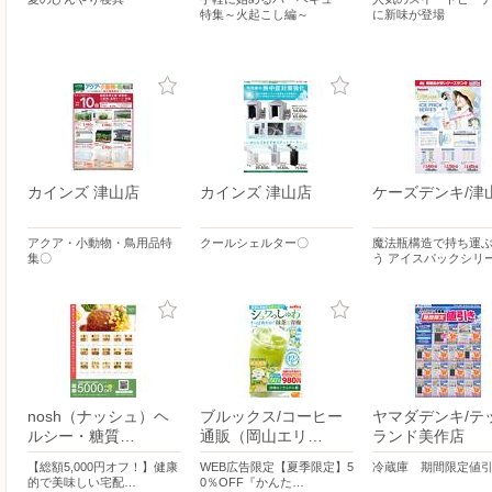
特集～火起こし編～
に新味が登場
カインズ 津山店
カインズ 津山店
ケーズデンキ/津
アクア・小動物・鳥用品特
クールシェルター〇
魔法瓶構造で持ち運
集〇
う アイスパックシリ
nosh（ナッシュ）ヘ
ブルックス/コーヒー
ヤマダデンキ/テ
ルシー・糖質…
通販（岡山エリ…
ランド美作店
【総額5,000円オフ！】健康
WEB広告限定【夏季限定】5
冷蔵庫 期間限定値
的で美味しい宅配…
0％OFF『かんた…