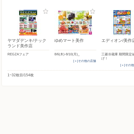
ヤマダデンキ/テック
ゆめマート美作
エディオン/美作
ランド美作店
REGZAフェア
8/6(木)-8/10(月)_
三菱冷蔵庫 期間限定
げ！
[＋]その他の店舗
[＋]その
1~32枚目/154枚