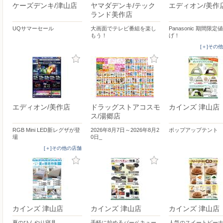
ケーズデンキ/津山店
ヤマダデンキ/テック
エディオン/美作
ランド美作店
UQサマーセール
大画面でテレビ番組を楽し
Panasonic 期間限定
もう！
げ！
[＋]その
エディオン/美作店
ドラッグストアコスモ
カインズ 津山店
ス/湯郷店
RGB Mini LED新レグザが登
2026年8月7日～2026年8月2
ポップアップテント
場
0日_
[＋]その他の店舗
カインズ 津山店
カインズ 津山店
カインズ 津山店
夏のひんやり寝具
手軽に始めるバーベキュー
人気のスイートピー