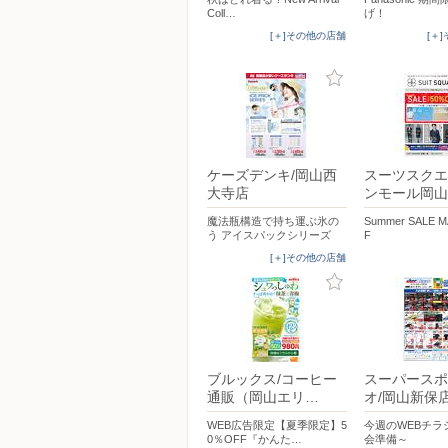
Coll…
げ！
[＋]その他の店舗
[＋
ケーズデンキ/岡山西
スーツスクエ
大寺店
ンモール岡山
魔法瓶構造で持ち運ぶ氷の
Summer SALE 
う アイスパックシリーズ
F
[＋]その他の店舗
ブルックス/コーヒー
スーパースポ
通販（岡山エリ…
オ/岡山新保
WEB広告限定【夏季限定】5
今週のWEBチラ
0％OFF『かんた…
会準備～