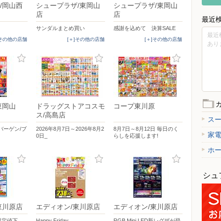
/岡山西
シュープラザ/東岡山
シュープラザ/東岡山
店
店
最近
サンダルまとめ買い
感謝を込めて 決算SALE
最近
]その他の店舗
[＋]その他の店舗
[＋]その他の店舗
あり
東岡山
ドラッグストアコスモ
コープ東川原
ス/高島店
ス
バーゲン/ブ
2026年8月7日～2026年8月2
8月7日～8月12日 毎日のく
家
0日_
らしを応援します!
ホ
シュ
東川原店
エディオン/東川原店
エディオン/東川原店
間限定値下
Happy Friday
RGB Mini LED新レグザが登