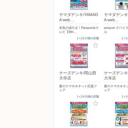
ヤマダデンキ/YAMAD
ヤマダデンキ/
A web…
A web…
本気の値引き！Panasonicテ
amazon デバ
レビ【Min…
ル
[＋]その他の店舗
[＋
ケーズデンキ/岡山西
ケーズデンキ
大寺店
大寺店
夏のスマホ＆ネット応援フ
夏のスマホ＆ネ
ェア
ェア
[＋]その他の店舗
[＋