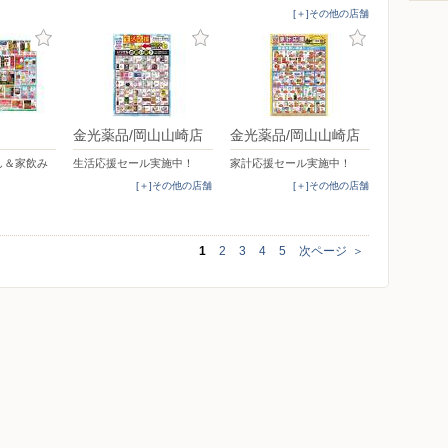
[＋]その他の店舗
金光薬品/岡山山崎店
金光薬品/岡山山崎店
し＆家飲み
生活応援セール実施中！
家計応援セール実施中！
[＋]その他の店舗
[＋]その他の店舗
1
2
3
4
5
次ページ
＞