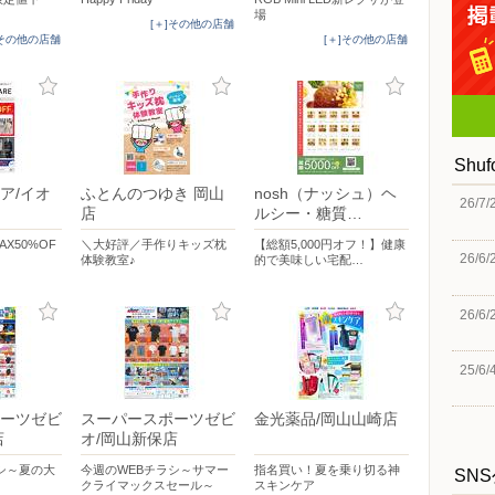
場
[＋]その他の店舗
]その他の店舗
[＋]その他の店舗
Shu
ア/イオ
ふとんのつゆき 岡山
nosh（ナッシュ）ヘ
26/7/
店
ルシー・糖質…
MAX50%OF
＼大好評／手作りキッズ枕
【総額5,000円オフ！】健康
26/6/
体験教室♪
的で美味しい宅配…
26/6/
25/6/
ーツゼビ
スーパースポーツゼビ
金光薬品/岡山山崎店
店
オ/岡山新保店
シ～夏の大
今週のWEBチラシ～サマー
指名買い！夏を乗り切る神
SN
クライマックスセール～
スキンケア