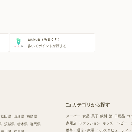
aruku&（あるくと）
歩いてポイントが貯まる
カテゴリから探す
スーパー
食品･菓子･飲料･酒･日用品･コ
秋田県
山形県
福島県
家電店
ファッション
キッズ・ベビー・
県
茨城県
栃木県
群馬県
携帯・通信・家電
ヘルス＆ビューティ・
石川県
福井県