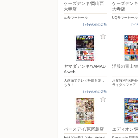
ケーズデンキ/岡山西
ケーズデンキ
大寺店
大寺店
auサマーセール
UQサマーセール
[＋]その他の店舗
[＋
ヤマダデンキ/YAMAD
洋服の青山/
A web…
大画面でテレビ番組を楽し
お盆特別号/夏物
もう！
ライダルフェア
[＋]その他の店舗
バースデイ/原尾島店
エディオン/
秋はどれ着る？New Arrival
Panasonic 期