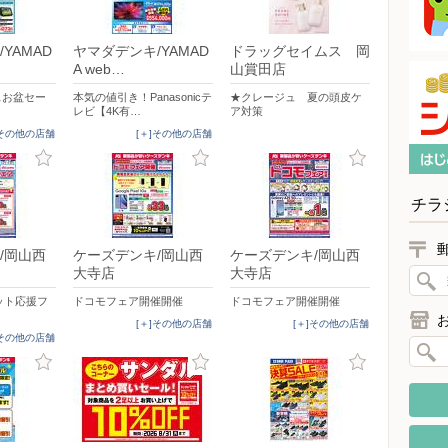
YAMAD
ヤマダデンキ/YAMAD
ドラッグセイムス 岡
A web…
山賞田店
イスお盆セー
本気の値引き！Panasonicテ
★クレージュ 夏の頭皮ケ
レビ【4K有…
ア対策
]その他の店舗
[＋]その他の店舗
チラ
/岡山西
ケーズデンキ/岡山西
ケーズデンキ/岡山西
大寺店
大寺店
ット応援フ
ドコモフェア開催開催
ドコモフェア開催開催
[＋]その他の店舗
[＋]その他の店舗
]その他の店舗