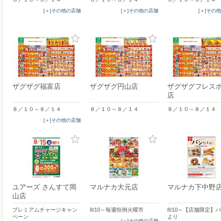
[＋]その他の店舗
[＋]その他の店舗
[＋]その
ザグザグ福富店
ザグザグ円山店
ザグザグフレス
店
８／１０～８／１４
８／１０～８／１４
８／１０～８／１４
[＋]その他の店舗
ユアーズ さんすて岡
マルナカ大元店
マルナカ下中野
山店
プレミアムチャージキャン
8/10～毎週恒例火曜市
8/10～【店舗限定】
ペーン
より
[＋]その他の店舗