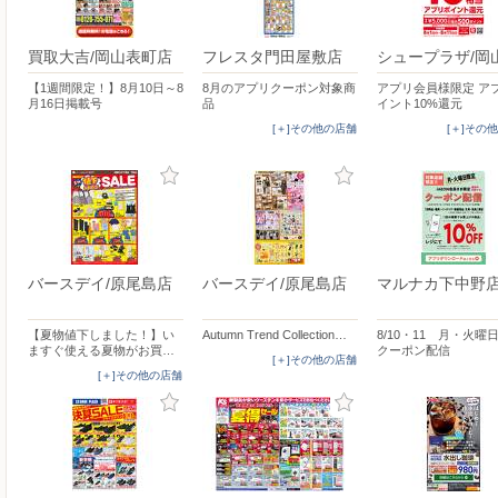
買取大吉/岡山表町店
フレスタ門田屋敷店
シュープラザ/岡
【1週間限定！】8月10日～8
8月のアプリクーポン対象商
アプリ会員様限定 ア
月16日掲載号
品
イント10%還元
[＋]その他の店舗
[＋]その
バースデイ/原尾島店
バースデイ/原尾島店
マルナカ下中野
【夏物値下しました！】い
Autumn Trend Collection…
8/10・11 月・火曜
ますぐ使える夏物がお買…
クーポン配信
[＋]その他の店舗
[＋]その他の店舗