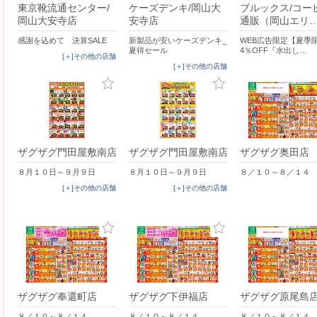
東京靴流通センター/
ケーズデンキ/岡山大
ブルックス/コー
岡山大安寺店
安寺店
通販（岡山エリ
感謝を込めて 決算SALE
新製品が安いケーズデンキ_
WEB広告限定【夏季
夏得セール
4％OFF『水出し…
[＋]その他の店舗
[＋]その他の店舗
ザグザグ門田屋敷南店
ザグザグ門田屋敷南店
ザグザグ奥田店
８月１０日～９月９日
８月１０日～９月９日
８／１０～８／１４
[＋]その他の店舗
[＋]その他の店舗
ザグザグ奉還町店
ザグザグ下伊福店
ザグザグ原尾島
８／１０～８／１４
８／１０～８／１４
８／１０～８／１４