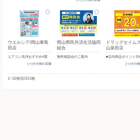
ウエルシア/岡山東島
岡山県民共済生活協同
ドラッグセイム
田店
組合
山泉田店
エアコン洗浄おすすめ4選
無料相談会のご案内
■店内商品ポイント20
[＋]その他の店舗
[＋]その
1~32枚目/313枚