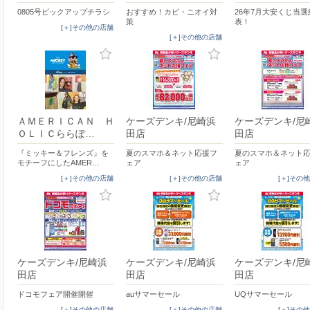
0805号ピックアップチラシ
おすすめ！カビ・ニオイ対
26年7月大安くじ当
策
表！
[＋]その他の店舗
[＋]その他の店舗
ＡＭＥＲＩＣＡＮ Ｈ
ケーズデンキ/尼崎浜
ケーズデンキ/尼
ＯＬＩＣららぽ…
田店
田店
『ミッキー＆フレンズ』を
夏のスマホ＆ネット応援フ
夏のスマホ＆ネット
モチーフにしたAMER…
ェア
ェア
[＋]その他の店舗
[＋]その他の店舗
[＋]その
ケーズデンキ/尼崎浜
ケーズデンキ/尼崎浜
ケーズデンキ/尼
田店
田店
田店
ドコモフェア開催開催
auサマーセール
UQサマーセール
[＋]その他の店舗
[＋]その他の店舗
[＋]その