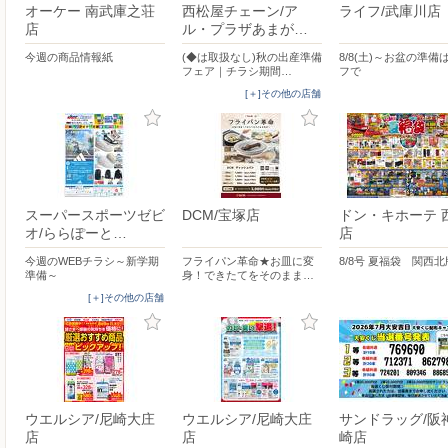
オーケー 南武庫之荘
西松屋チェーン/ア
ライフ/武庫川店
店
ル・プラザあまが…
今週の商品情報紙
(◆は取扱なし)秋の出産準備
8/8(土)～お盆の準備
フェア｜チラシ期間…
フで
[＋]その他の店舗
スーパースポーツゼビ
DCM/宝塚店
ドン・キホーテ 
オ/ららぽーと…
店
今週のWEBチラシ～新学期
フライパン革命★お皿に変
8/8号 夏福袋 関西北
準備～
身！できたてをそのまま…
[＋]その他の店舗
ウエルシア/尼崎大庄
ウエルシア/尼崎大庄
サンドラッグ/阪
店
店
崎店