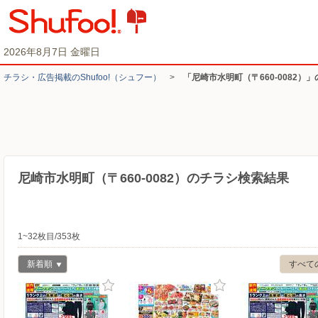
2026年8月7日 金曜日
チラシ・​広告掲載の​Shufoo!​（シュフー）
>
「尼崎市水明町（〒660-0082）
尼崎市水明町（〒660-0082）のチラシ検索結果
1~32枚目/353枚
新着順
すべて