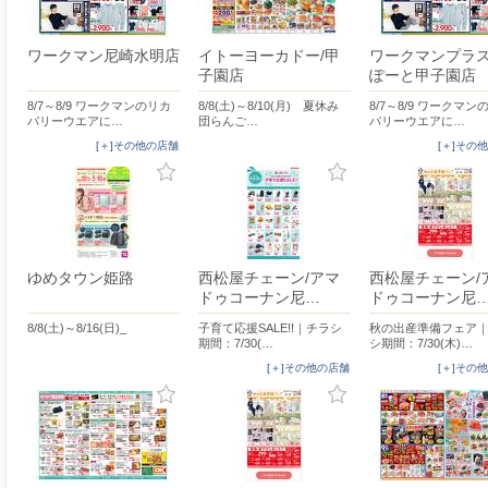
ワークマン尼崎水明店
イトーヨーカドー/甲
ワークマンプラ
子園店
ぽーと甲子園店
8/7～8/9 ワークマンのリカ
8/8(土)～8/10(月) 夏休み
8/7～8/9 ワークマン
バリーウエアに…
団らんご…
バリーウエアに…
[＋]その他の店舗
[＋]その
ゆめタウン姫路
西松屋チェーン/アマ
西松屋チェーン/
ドゥコーナン尼…
ドゥコーナン尼
8/8(土)～8/16(日)_
子育て応援SALE!!｜チラシ
秋の出産準備フェア
期間：7/30(…
シ期間：7/30(木)…
[＋]その他の店舗
[＋]その