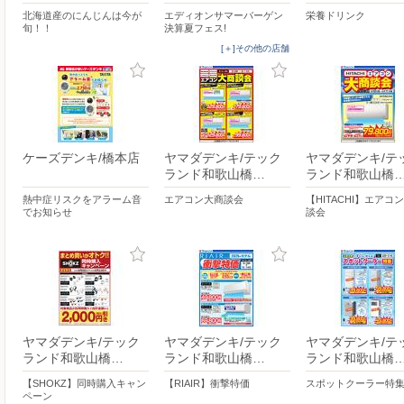
北海道産のにんじんは今が
エディオンサマーバーゲン
栄養ドリンク
旬！！
決算夏フェス!
[＋]その他の店舗
ケーズデンキ/橋本店
ヤマダデンキ/テック
ヤマダデンキ/テ
ランド和歌山橋…
ランド和歌山橋
熱中症リスクをアラーム音
エアコン大商談会
【HITACHI】エアコ
でお知らせ
談会
ヤマダデンキ/テック
ヤマダデンキ/テック
ヤマダデンキ/テ
ランド和歌山橋…
ランド和歌山橋…
ランド和歌山橋
【SHOKZ】同時購入キャン
【RIAIR】衝撃特価
スポットクーラー特
ペーン