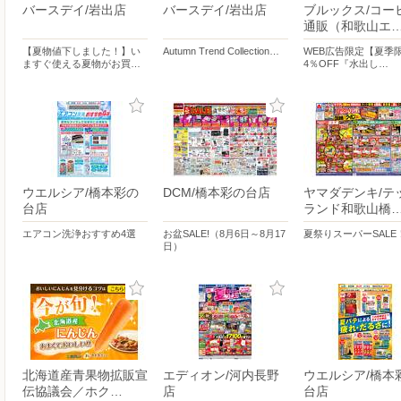
バースデイ/岩出店
バースデイ/岩出店
ブルックス/コー
通販（和歌山エ
【夏物値下しました！】い
Autumn Trend Collection…
WEB広告限定【夏季
ますぐ使える夏物がお買…
4％OFF『水出し…
ウエルシア/橋本彩の
DCM/橋本彩の台店
ヤマダデンキ/テ
台店
ランド和歌山橋
エアコン洗浄おすすめ4選
お盆SALE!（8月6日～8月17
夏祭りスーパーSALE
日）
北海道産青果物拡販宣
エディオン/河内長野
ウエルシア/橋本
伝協議会／ホク…
店
台店