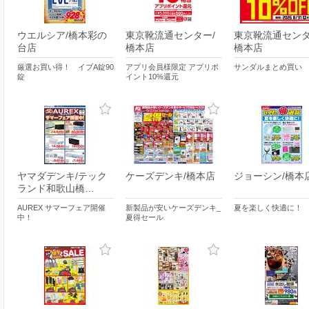
ウエルシア/橋本彩の
東京靴流通センター/
東京靴流通センタ
台店
橋本店
橋本店
厳選お買い得！ イブA錠90
アプリ会員様限定 アプリポ
サンダルまとめ買い
錠
イント10%還元
ヤマダデンキ/テック
ケーズデンキ/橋本店
ジョーシン/橋本
ランド和歌山橋…
AUREX サマーフェア開催
新製品が安いケーズデンキ_
夏を楽しく快適に！
中！
夏得セール