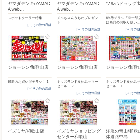
ヤマダデンキ/YAMAD
ヤマダデンキ/YAMAD
ツルハドラッグ
A web…
A web…
スポットクーラー特集
メルちゃんうちわプレゼン
8/4号チラシ「※一部
ト！
は商品のお取り扱い
[＋]その他の店舗
[＋]その他の店舗
[＋]その
ジョーシン/和歌山店
ジョーシン/和歌山店
ジョーシン/和歌
最新のお買い得チラシ！ 1
キッズランド夏休みサマー
キッズランド夏休み
セール！ 2
セール！ 1
[＋]その他の店舗
[＋]その他の店舗
[＋]その
イズミヤ/和歌山店
イズミヤショッピング
洋服の青山/和歌
センター和歌山
体道路中島