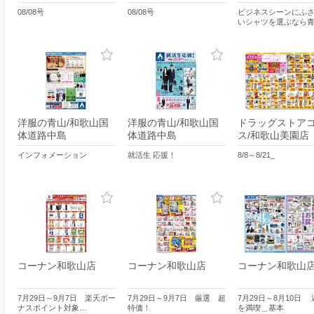
08/08号
08/08号
ビジネスシーンにふ
いシャツを選ぶなら
洋服の青山/和歌山国
洋服の青山/和歌山国
ドラッグストア
体道路中島
体道路中島
ス/和歌山美園店
インフォメーション
就活生 応援！
8/8～8/21_
コーナン和歌山店
コーナン和歌山店
コーナン和歌山
7月29日～9月7日 楽天ボー
7月29日～9月7日 厳選 超
7月29日～8月10日
ナスポイント対象…
特価！
を満喫＿基本