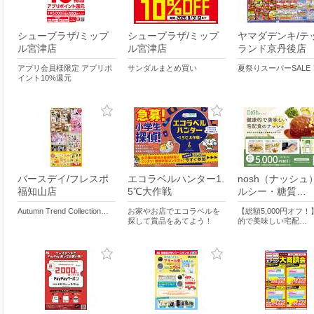
シュープラザ/ミップ
シュープラザ/ミップ
ヤマダデンキ/テ
ル宮津店
ル宮津店
ランド京丹後店
アプリ会員様限定 アプリポ
サンダルまとめ買い
夏祭りスーパーSALE
イント10%還元
バースデイ/フレスポ
エコラベルハンター1.
nosh（ナッシュ
福知山店
5℃大作戦
ルシー・糖質…
Autumn Trend Collection…
お家やお店でエコラベルを
【総額5,000円オフ
探して賞品をあてよう！
的で美味しい宅配…