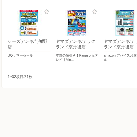
ケーズデンキ/与謝野
ヤマダデンキ/テック
ヤマダデンキ/テ
店
ランド京丹後店
ランド京丹後店
UQサマーセール
本気の値引き！Panasonicテ
amazon デバイスお
レビ【Min…
ル
1~32枚目/81枚