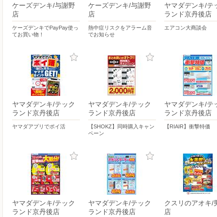
ケーズデンキ/与謝野
ケーズデンキ/与謝野
ヤマダデンキ/テ
店
店
ランド京丹後店
ケーズデンキでPayPay使っ
熱中症リスクをアラーム音
エアコン大商談会
てお買い物！
でお知らせ
ヤマダデンキ/テック
ヤマダデンキ/テック
ヤマダデンキ/テ
ランド京丹後店
ランド京丹後店
ランド京丹後店
ヤマダアプリでポイ活
【SHOKZ】同時購入キャン
【RIAIR】衝撃特価
ペーン
ヤマダデンキ/テック
ヤマダデンキ/テック
クスリのアオキ/
ランド京丹後店
ランド京丹後店
店