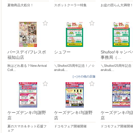
夏物商品大処分！
スポットクーラー特集
お盆の団らん大満喫
バースデイ/フレスポ
シュフー
Shufoo!キャン
福知山店
事務局（…
秋はどれ着る？New Arrival
＼Shufoo!25周年記念！／☆
＼Shufoo!25周年記
Coll…
aruku&…
aruku&…
[＋]その他の店舗
ケーズデンキ/与謝野
ケーズデンキ/与謝野
ケーズデンキ/与
店
店
店
夏のスマホ＆ネット応援フ
ドコモフェア開催開催
ドコモフェア開催開
ェア