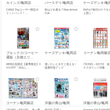
カインズ/亀岡店
バースデイ/亀岡店
ケーズデンキ/亀
CAINZ Payユーザー限定ポ
秋はどれ着る？New Arrival
ReFaで毎日のケアを
イントバック！…
Coll…
上質に！
ブルックス/コーヒー
ケーズデンキ/亀岡店
コーナン亀岡篠
通販（京都エリ…
WEB広告限定【夏季限定】3
使いたいときすぐ使える！
7月29日～9月7日 
4％OFF『水出し…
猛暑対策グッズ
ナスポイント対象…
コーナン亀岡篠店
洋服の青山/亀岡
洋服の青山/亀岡
7月29日～8月10日 遊ぶ夏
就活生 応援！
Summer SALE MAX5