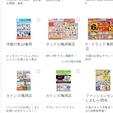
を満喫＿基本
F
洋服の青山/亀岡
ダックス/亀岡篠店
V・ドラッグ 亀
店
ビジネスシーンにふさわし
8/5～8/9 チラシ掲載中！
今週のお得なチラシ！8
いシャツを選ぶなら青山
8/10
[＋]その他の店舗
カインズ/亀岡店
カインズ/亀岡店
ファッションセ
しまむら/西友…
パンパースがお得に！まと
アサヒ スーパードライ
人気のキャラ大集合！
め買いの大チャンス！〇
かけ&帰省準備！