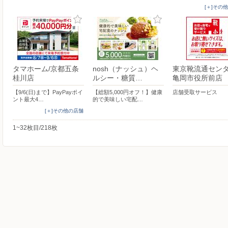
[＋]その
タマホーム/京都五条
nosh（ナッシュ）ヘ
東京靴流通センタ
桂川店
ルシー・糖質…
亀岡市役所前店
【9/6(日)まで】PayPayポイ
【総額5,000円オフ！】健康
店舗受取サービス
ント最大4…
的で美味しい宅配…
[＋]その他の店舗
1~32枚目/218枚