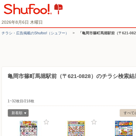
2026年8月6日 木曜日
チラシ・​広告掲載の​Shufoo!​（シュフー）
>
「亀岡市篠町馬堀駅前（〒621-0
亀岡市篠町馬堀駅前（〒621-0828）のチラシ検索結
1~32枚目/218枚
新着順
すべて