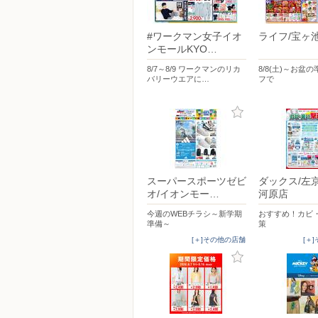
#ワークマン女子イオ
ライフ/宝ヶ
ンモールKYO…
8/7～8/9 ワークマンのリカ
8/8(土)～お盆
バリーウエアに…
フで
スーパースポーツゼビ
ダックス/左
オ/イオンモー…
河原店
今週のWEBチラシ～新学期
おすすめ！カビ
準備～
策
[＋]その他の店舗
[＋