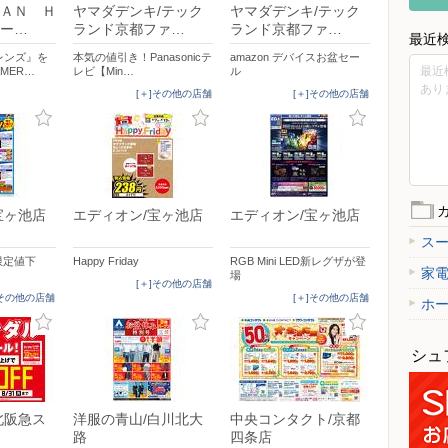
ＡＮ Ｈ
ヤマダデンキ/テック
ヤマダデンキ/テック
ー…
ランド京都ファ…
ランド京都ファ…
最近
レンズ』を
本気の値引き！Panasonicテ
amazon デバイスお盆セー
最近
MER…
レビ【Min…
ル
あり
[＋]その他の店舗
[＋]その他の店舗
宝ヶ池店
エディオン/宝ヶ池店
エディオン/宝ヶ池店
ス
間限定値下
Happy Friday
RGB Mini LED新レグザが登
家
場
[＋]その他の店舗
]その他の店舗
[＋]その他の店舗
ホ
シュ
洛北阪急ス
洋服の青山/白川北大
中央コンタクト/京都
路
四条店