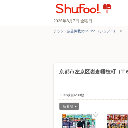
2026年8月7日 金曜日
チラシ・​広告掲載の​Shufoo!​（シュフー）
>
京都市左京区岩倉幡枝町（〒60
1~32枚目/239枚
新着順