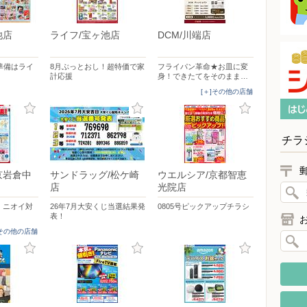
池店
ライフ/宝ヶ池店
DCM/川端店
の準備はライ
8月ぶっとおし！超特価で家
フライパン革命★お皿に変
計応援
身！できたてをそのまま…
[＋]その他の店舗
チラ
京岩倉中
サンドラッグ/松ケ崎
ウエルシア/京都智恵
店
光院店
・ニオイ対
26年7月大安くじ当選結果発
0805号ピックアップチラシ
表！
]その他の店舗