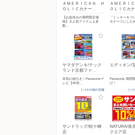
ＡＭＥＲＩＣＡＮ Ｈ
ＡＭＥＲＩＣ
ＯＬＩＣカナー…
ＯＬＩＣカナ
【お盆休みの期間限定価
『ミッキー＆フ
格】大人気アイテムも多
モチーフにしたA
数…
ヤマダデンキ/テック
エディオン/
ランド京都ファ…
本気の値引き！Panasonicテ
Panasonic 期
レビ【4K有…
げ！
[＋]その他の店舗
[＋
サンドラッグ/松ケ崎
NATURA/
店
クエア店