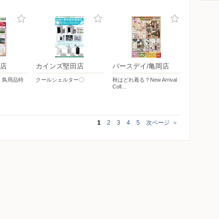
店
カインズ堅田店
バースデイ/亀岡店
・鳥用品特
クールシェルター〇
秋はどれ着る？New Arrival
Coll…
1
2
3
4
5
次ページ
＞