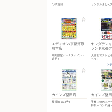
8月2週目
サンダルまとめ
エディオン/京都河原
ヤマダデンキ
町本店
ランド京都フ
期間限定ボーナスポイント
大画面でテレビ
還元！
もう！
[＋
カインズ堅田店
カインズ堅田
夏掃除 7/14号○
手軽に始めるバ
特集～コンロ編