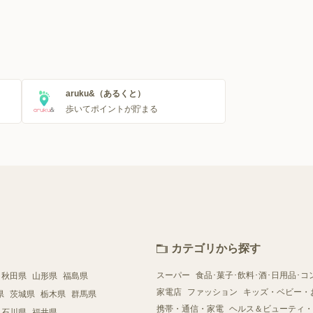
aruku&（あるくと）
歩いてポイントが貯まる
カテゴリから探す
スーパー
食品･菓子･飲料･酒･日用品･コ
秋田県
山形県
福島県
家電店
ファッション
キッズ・ベビー・
県
茨城県
栃木県
群馬県
携帯・通信・家電
ヘルス＆ビューティ・
石川県
福井県