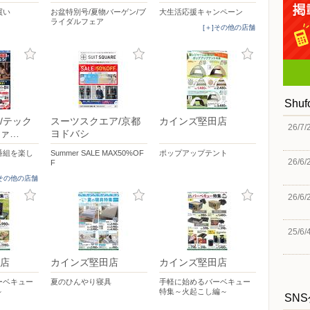
買い
お盆特別号/夏物バーゲン/ブ
大生活応援キャンペーン
ライダルフェア
[＋]その他の店舗
Shu
/テック
スーツスクエア/京都
カインズ堅田店
26/7/
ァ…
ヨドバシ
番組を楽し
Summer SALE MAX50%OF
ポップアップテント
26/6/
F
]その他の店舗
26/6/
25/6/
店
カインズ堅田店
カインズ堅田店
ーベキュー
夏のひんやり寝具
手軽に始めるバーベキュー
～
特集～火起こし編～
SN