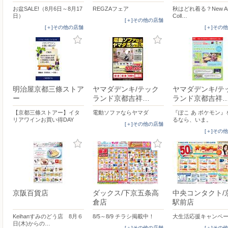
お盆SALE!（8月6日～8月17
REGZAフェア
秋はどれ着る？New Arr
日）
Coll…
[＋]その他の店舗
[＋]その他の店舗
[＋]その
明治屋京都三條ストア
ヤマダデンキ/テック
ヤマダデンキ/テ
ー
ランド京都吉祥…
ランド京都吉祥
【京都三條ストアー】イタ
電動ソファならヤマダ
『ぽこ あ ポケモン』
リアワインお買い得DAY
るなら、いま。
[＋]その他の店舗
[＋]その
京阪百貨店
ダックス/下京五条高
中央コンタクト/
倉店
駅前店
Keihanすみのどう店 8月６
8/5～8/9 チラシ掲載中！
大生活応援キャンペ
日(木)からの…
[＋]その他の店舗
[＋]その