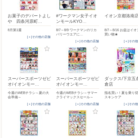
お菓子のデパートよし
#ワークマン女子イオ
イオン京都洛南
や 四条河原町…
ンモールKYO…
8月第1週
8/7～8/9 ワークマンのリカ
8/7～8/16 お盆はイ
バリーウエアに…
買い物★
[＋]その他の店舗
[＋]その他の店舗
[＋]その
スーパースポーツゼビ
スーパースポーツゼビ
ダックス/下京五
オ/イオンモー…
オ/イオンモー…
倉店
今週のWEBチラシ～夏の大
今週のWEBチラシ～サマー
指名買い！夏を乗り
会準備～
クライマックスセール～
スキンケア
[＋]その他の店舗
[＋]その他の店舗
[＋]その