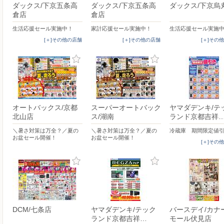
ダックス/下京五条高
ダックス/下京五条高
ダックス/下京烏
倉店
倉店
生活応援セール実施中！
家計応援セール実施中！
生活応援セール実施
[＋]その他の店舗
[＋]その他の店舗
[＋]その
オートバックス/京都
スーパーオートバック
ヤマダデンキ/テ
北山店
ス/湖南
ランド京都吉祥
＼暑さ対策は万全？／夏の
＼暑さ対策は万全？／夏の
冷蔵庫 期間限定値
お盆セール開催！
お盆セール開催！
[＋]その
DCM/七条店
ヤマダデンキ/テック
バースデイ/カナ
ランド京都吉祥…
モール伏見店