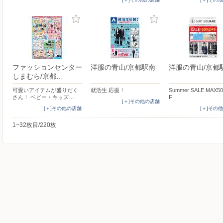
ファッションセンター
洋服の青山/京都駅南
洋服の青山/京都
しまむら/京都…
可愛いアイテムが盛りだく
就活生 応援！
Summer SALE MAX5
さん！ ベビー・キッズ…
F
[＋]その他の店舗
[＋]その他の店舗
[＋]その
1~32枚目/220枚