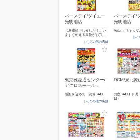
バースデイ/ダイエー
バースデイ/
光明池店
光明池店
【夏物値下しました！】い
Autumn Trend Co
ますぐ使える夏物がお買…
[＋
[＋]その他の店舗
東京靴流通センター/
DCM/泉北原
アクロスモール…
感謝を込めて 決算SALE
お盆SALE!（8月
日）
[＋]その他の店舗