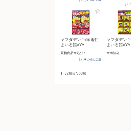
[＋
ヤマダデンキ/家電住
ヤマダデンキ
まいる館×YA…
まいる館×YA
夏物商品大処分！
大商談会
[＋]その他の店舗
1~32枚目/363枚