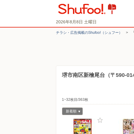
2026年8月8日 土曜日
チラシ・​広告掲載の​Shufoo!​（シュフー）
>
堺市南区新檜尾台（〒590-0
1~32枚目/363枚
新着順