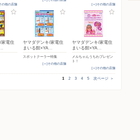
]その他の店舗
[＋]その他の店舗
/家電住
ヤマダデンキ/家電住
ヤマダデンキ/家電住
…
まいる館×YA…
まいる館×YA…
スポットクーラー特集
メルちゃんうちわプレゼン
ト！
[＋]その他の店舗
[＋]その他の店舗
1
2
3
4
5
次ページ
＞