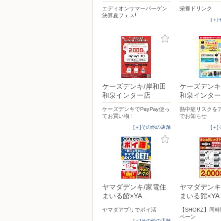
エディオンサマーバーゲン
栄養ドリンク
決算夏フェス!
[＋
ケーズデンキ/岸和田
ケーズデンキ
和泉インター店
和泉インター
ケーズデンキでPayPay使っ
熱中症リスクを
てお買い物！
でお知らせ
[＋]その他の店舗
[＋
ヤマダデンキ/家電住
ヤマダデンキ
まいる館×YA…
まいる館×YA
ヤマダアプリでポイ活
【SHOKZ】同
ペーン
[＋]その他の店舗