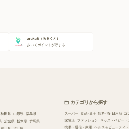
aruku&（あるくと）
歩いてポイントが貯まる
カテゴリから探す
スーパー
食品･菓子･飲料･酒･日用品･コ
秋田県
山形県
福島県
家電店
ファッション
キッズ・ベビー・
県
茨城県
栃木県
群馬県
携帯・通信・家電
ヘルス＆ビューティ・
石川県
福井県