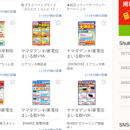
新プライベートブランド
★花王ソフィーナソフィー
「からだとくらしに＋1（…
ナベーシック
]その他の店舗
[＋]その他の店舗
[＋]その他の店舗
Shu
/岸和田
ヤマダデンキ/家電住
ヤマダデンキ/家電住
26/7/
店
まいる館×YA…
まいる館×YA…
アラーム音
エアコン大商談会
【HITACHI】エアコン大商
26/6/
談会
[＋]その他の店舗
]その他の店舗
[＋]その他の店舗
26/6/
25/6/
/家電住
ヤマダデンキ/家電住
ヤマダデンキ/家電住
…
まいる館×YA…
まいる館×YA…
時購入キャン
【RIAIR】衝撃特価
AUREX サマーフェア開催
SN
中！
[＋]その他の店舗