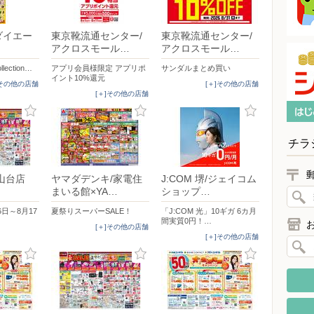
ダイエー
東京靴流通センター/
東京靴流通センター/
アクロスモール…
アクロスモール…
llection…
アプリ会員様限定 アプリポ
サンダルまとめ買い
イント10%還元
]その他の店舗
[＋]その他の店舗
[＋]その他の店舗
チラ
山台店
ヤマダデンキ/家電住
J:COM 堺/ジェイコム
まいる館×YA…
ショップ…
6日～8月17
夏祭りスーパーSALE！
「J:COM 光」10ギガ 6カ月
間実質0円！…
[＋]その他の店舗
[＋]その他の店舗