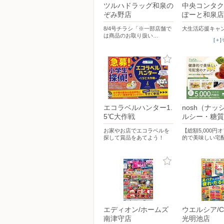
ツルハドラッグ和泉の
中央コンタク
ぞみ野店
ぽーと和泉店
8/4号チラシ「※一部店舗で
大生活応援キャ
は商品のお取り扱い…
[＋
エコラベルハンター1.
nosh（ナッ
5℃大作戦
ルシー・糖質
お家やお店でエコラベルを
【総額5,000円
探して賞品をあてよう！
的で美味しい宅
エディオン/ホームズ
ウエルシア/C
南津守店
光明池店