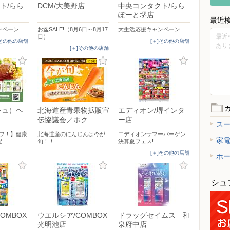
ト/らら
DCM/大美野店
中央コンタクト/らら
ぽーと堺店
最近
ンペーン
お盆SALE!（8月6日～8月17
大生活応援キャンペーン
最近
日）
]その他の店舗
[＋]その他の店舗
あり
[＋]その他の店舗
シュ）ヘ
北海道産青果物拡販宣
エディオン/堺インタ
…
伝協議会／ホク…
ー店
ス
オフ！】健康
北海道産のにんじんは今が
エディオンサマーバーゲン
家
配…
旬！！
決算夏フェス!
[＋]その他の店舗
ホ
シュ
OMBOX
ウエルシア/COMBOX
ドラッグセイムス 和
光明池店
泉府中店