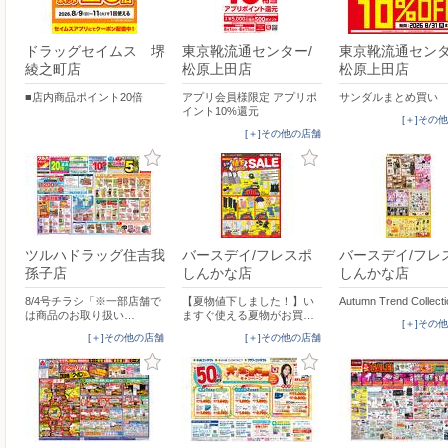
ドラッグセイムス 堺
東京靴流通センター/
東京靴流通センタ
綾之町店
松原上田店
松原上田店
■店内商品ポイント20倍
アプリ会員様限定 アプリポ
サンダルまとめ買い
イント10%還元
[＋]その
[＋]その他の店舗
ツルハドラッグ住吉我
バースデイ/フレスポ
バースデイ/フレ
孫子店
しんかな店
しんかな店
8/4号チラシ「※一部店舗で
【夏物値下しました！】い
Autumn Trend Collect
は商品のお取り扱い…
ますぐ使える夏物がお買…
[＋]その
[＋]その他の店舗
[＋]その他の店舗