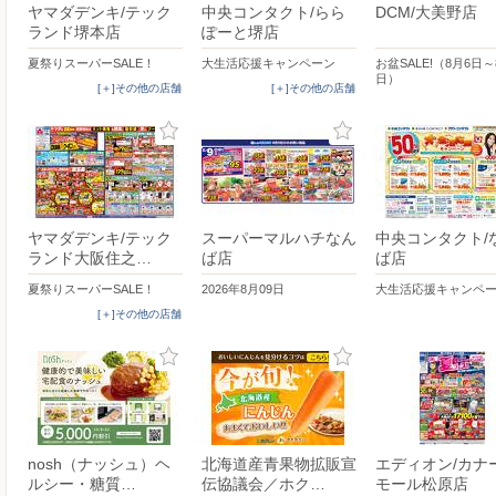
ヤマダデンキ/テック
中央コンタクト/らら
DCM/大美野店
ランド堺本店
ぽーと堺店
夏祭りスーパーSALE！
大生活応援キャンペーン
お盆SALE!（8月6日～
日）
[＋]その他の店舗
[＋]その他の店舗
ヤマダデンキ/テック
スーパーマルハチなん
中央コンタクト/
ランド大阪住之…
ば店
ば店
夏祭りスーパーSALE！
2026年8月09日
大生活応援キャンペ
[＋]その他の店舗
nosh（ナッシュ）ヘ
北海道産青果物拡販宣
エディオン/カナ
ルシー・糖質…
伝協議会／ホク…
モール松原店