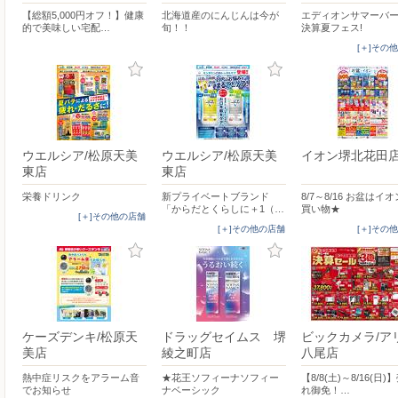
【総額5,000円オフ！】健康
北海道産のにんじんは今が
エディオンサマーバ
的で美味しい宅配…
旬！！
決算夏フェス!
[＋]その
ウエルシア/松原天美
ウエルシア/松原天美
イオン堺北花田
東店
東店
栄養ドリンク
新プライベートブランド
8/7～8/16 お盆はイ
「からだとくらしに＋1（…
買い物★
[＋]その他の店舗
[＋]その他の店舗
[＋]その
ケーズデンキ/松原天
ドラッグセイムス 堺
ビックカメラ/ア
美店
綾之町店
八尾店
熱中症リスクをアラーム音
★花王ソフィーナソフィー
【8/8(土)～8/16(日
でお知らせ
ナベーシック
れ御免！…