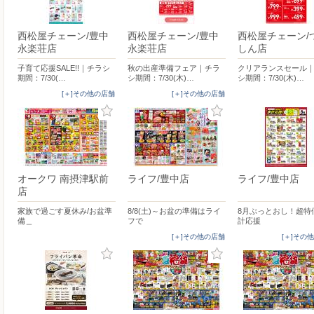
西松屋チェーン/豊中
西松屋チェーン/豊中
西松屋チェーン/
永楽荘店
永楽荘店
しん店
子育て応援SALE!!｜チラシ
秋の出産準備フェア｜チラ
クリアランスセール
期間：7/30(…
シ期間：7/30(木)…
シ期間：7/30(木)…
[＋]その他の店舗
[＋]その他の店舗
オークワ 南摂津駅前
ライフ/豊中店
ライフ/豊中店
店
家族で過ごす夏休み/お盆準
8/8(土)～お盆の準備はライ
8月ぶっとおし！超特
備＿
フで
計応援
[＋]その他の店舗
[＋]その