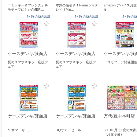
『ミッキー＆フレンズ』を
本気の値引き！Panasonicテ
amazon デバイスお
モチーフにしたAMER…
レビ【Min…
ル
[＋]その他の店舗
[＋]その他の店舗
[＋]その
ケーズデンキ/箕面店
ケーズデンキ/箕面店
ケーズデンキ/箕
夏のスマホ＆ネット応援フ
夏のスマホ＆ネット応援フ
ドコモフェア開催開
ェア
ェア
ケーズデンキ/箕面店
ケーズデンキ/箕面店
万代/豊中本町店
auサマーセール
UQサマーセール
8/7-10 月に1度の大青
（お盆準備）