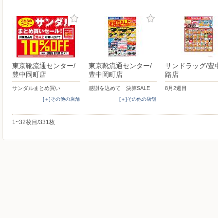
東京靴流通センター/
東京靴流通センター/
サンドラッグ/豊
豊中岡町店
豊中岡町店
路店
サンダルまとめ買い
感謝を込めて 決算SALE
8月2週目
[＋]その他の店舗
[＋]その他の店舗
1~32枚目/331枚