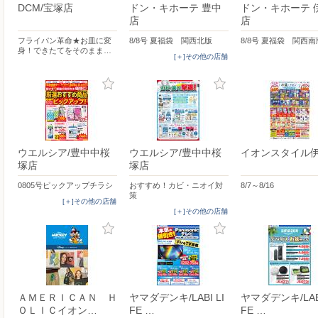
DCM/宝塚店
ドン・キホーテ 豊中
ドン・キホーテ 
店
店
フライパン革命★お皿に変
8/8号 夏福袋 関西北版
8/8号 夏福袋 関西南
身！できたてをそのまま…
[＋]その他の店舗
ウエルシア/豊中中桜
ウエルシア/豊中中桜
イオンスタイル
塚店
塚店
0805号ピックアップチラシ
おすすめ！カビ・ニオイ対
8/7～8/16
策
[＋]その他の店舗
[＋]その他の店舗
ＡＭＥＲＩＣＡＮ Ｈ
ヤマダデンキ/LABI LI
ヤマダデンキ/LABI
ＯＬＩＣイオン…
FE …
FE …