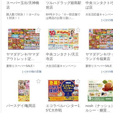
スーパー玉出/天神橋
ツルハドラッグ姫島駅
中央コンタクト/
店
前店
ば店
購入数で対決！！ヨーグル
8/4号チラシ「※一部店舗で
大生活応援キャンペ
ト対決！！
は商品のお取り扱い…
[＋]その
ヤマダデンキ/ヤマダ
中央コンタクト/天王
ヤマダデンキ/テ
アウトレット淀…
寺店
ランド今福東店
夏祭りスーパーSALE！
大生活応援キャンペーン
夏祭りスーパーSALE
[＋]その他の店舗
[＋]その
バースデイ/亀岡店
エコラベルハンター1.
nosh（ナッシュ
5℃大作戦
ルシー・糖質…