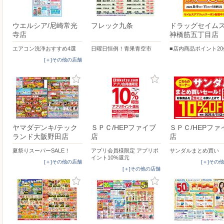
ウエルシア/尼崎常光
フレック九条
ドラッグセイム
寺店
神橋筋五丁目店
エアコン洗浄おすすめ4選
日曜日恒例！青果青空市
■店内商品ポイント20
[＋]その他の店舗
ヤマダデンキ/テック
ＳＰＣ/HEPファイブ
ＳＰＣ/HEPファ
ランド大阪野田店
店
店
夏祭りスーパーSALE！
アプリ会員様限定 アプリポ
サンダルまとめ買い
イント10%還元
[＋]その他の店舗
[＋]その
[＋]その他の店舗