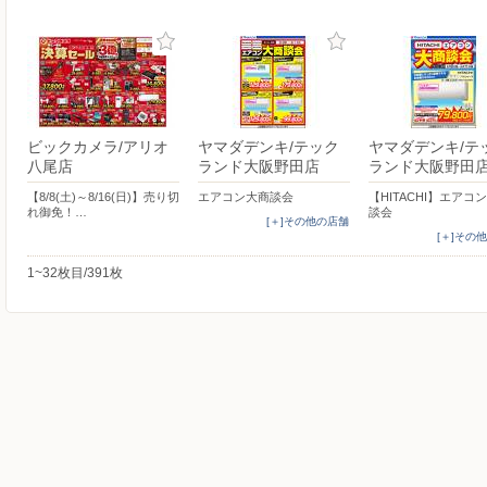
ビックカメラ/アリオ
ヤマダデンキ/テック
ヤマダデンキ/テ
八尾店
ランド大阪野田店
ランド大阪野田
【8/8(土)～8/16(日)】売り切
エアコン大商談会
【HITACHI】エアコ
れ御免！…
談会
[＋]その他の店舗
[＋]その
1~32枚目/391枚