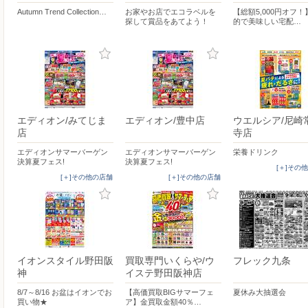
Autumn Trend Collection…
お家やお店でエコラベルを
【総額5,000円オフ
探して賞品をあてよう！
的で美味しい宅配…
エディオン/みてじま
エディオン/豊中店
ウエルシア/尼崎
店
寺店
エディオンサマーバーゲン
エディオンサマーバーゲン
栄養ドリンク
決算夏フェス!
決算夏フェス!
[＋]その
[＋]その他の店舗
[＋]その他の店舗
イオンスタイル野田阪
買取専門いくらや/ウ
フレック九条
神
イステ野田阪神店
8/7～8/16 お盆はイオンでお
【高価買取BIGサマーフェ
夏休み大抽選会
買い物★
ア】金買取金額40％…