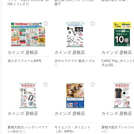
IXILトイレ】□
菓子
カインズ 彦根店
カインズ 彦根店
カインズ 彦根店
省エネリフォーム8/8号
水やりラクラク 散水ノズル
CAINZ Pay_ポイント
〇
月は2回…
カインズ 彦根店
カインズ 彦根店
カインズ 彦根店
夏物大処分 ハンディーファ
サイエンス・ダイエット
夏物大処分 Tシャツ+
ン+氷のう〇
（犬）8/8号○
パ〇