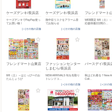
ケーズデンキ/長浜店
ケーズデンキ/長浜店
フレンドマート
ケーズデンキでPayPay使っ
熱中症リスクをアラーム音
WEB限定 8/8（土）
てお買い物！
でお知らせ
応援得価2日間の…
[＋]その他の店舗
[＋]その他の店舗
フレンドマート山東店
ファッションセンター
バースデイ/長浜
しまむら/長浜店
8/8（土）～はとっぴーのお
NEW ARRIVALS 旬を先取り
秋はどれ着る？New Arr
たんじょうび
トレンドコ…
Coll…
[＋]その他の店舗
[＋]その