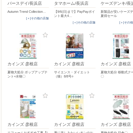
バースデイ/長浜店
タマホーム/長浜店
ケーズデンキ/長
Autumn Trend Collection…
【9/6(日)まで】PayPayポイ
新製品が安いケーズデ
ント最大4…
夏得セール
[＋]その他の店舗
[＋]その他の店舗
[＋]その
カインズ 彦根店
カインズ 彦根店
カインズ 彦根店
夏物大処分 ポップアップテ
サイエンス・ダイエット
夏物大処分 移動式ク
ント+水物〇
（猫）8/8号○
〇
カインズ 彦根店
カインズ 彦根店
カインズ 彦根店
リフォームおすすめ工事【L
夏に楽しみたいレモンのお
夏物大処分 日傘〇