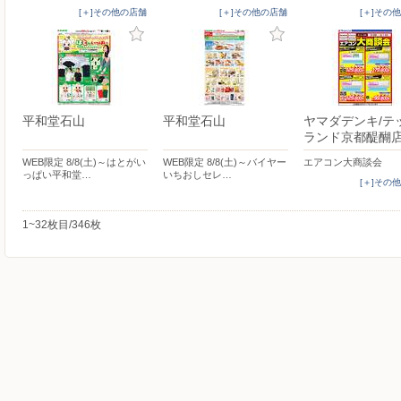
[＋]その他の店舗
[＋]その他の店舗
[＋]その
平和堂石山
平和堂石山
ヤマダデンキ/テ
ランド京都醍醐
WEB限定 8/8(土)～はとがい
WEB限定 8/8(土)～バイヤー
エアコン大商談会
っぱい平和堂…
いちおしセレ…
[＋]その
1~32枚目/346枚