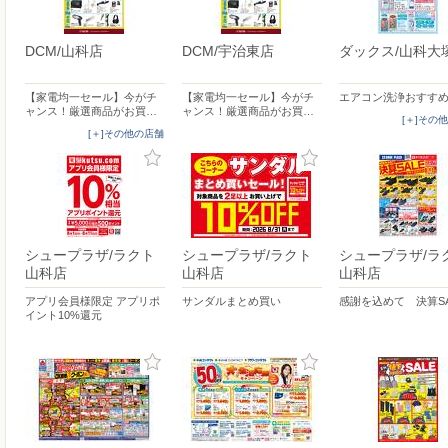
DCM/山科店
DCM/宇治東店
ダックス/山科大
【家電均一セール】今がチ
【家電均一セール】今がチ
エアコン洗浄おすすめ
ャンス！厳選商品がお買…
ャンス！厳選商品がお買…
[＋]その
[＋]その他の店舗
シュープラザ/ラクト
シュープラザ/ラクト
シュープラザ/ラ
山科店
山科店
山科店
アプリ会員様限定 アプリポ
サンダルまとめ買い
感謝を込めて 決算SA
イント10%還元