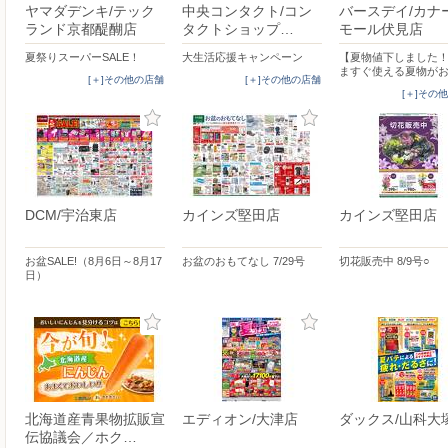
ヤマダデンキ/テック
中央コンタクト/コン
バースデイ/カナ
ランド京都醍醐店
タクトショップ…
モール伏見店
夏祭りスーパーSALE！
大生活応援キャンペーン
【夏物値下しました
ますぐ使える夏物が
[＋]その他の店舗
[＋]その他の店舗
[＋]その
DCM/宇治東店
カインズ堅田店
カインズ堅田店
お盆SALE!（8月6日～8月17
お盆のおもてなし 7/29号
切花販売中 8/9号○
日）
北海道産青果物拡販宣
エディオン/大津店
ダックス/山科大
伝協議会／ホク…