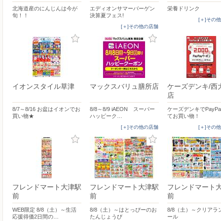
北海道産のにんじんは今が
エディオンサマーバーゲン
栄養ドリンク
旬！！
決算夏フェス!
[＋]その
[＋]その他の店舗
イオンスタイル草津
マックスバリュ膳所店
ケーズデンキ/西
店
8/7～8/16 お盆はイオンでお
8/8～8/9 iAEON スーパー
ケーズデンキでPayP
買い物★
ハッピーク…
てお買い物！
[＋]その他の店舗
[＋]その
フレンドマート大津駅
フレンドマート大津駅
フレンドマート
前
前
前
WEB限定 8/8（土）～生活
8/8（土）～はとっぴーのお
8/8（土）～クリアラ
応援得価2日間の…
たんじょうび
ール