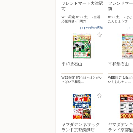
フレンドマート大津駅
フレンドマー
前
前
WEB限定 8/8（土）～生活
8/8（土）～は
応援得価2日間の…
たんじょうび
[＋]その他の店舗
[＋
平和堂石山
平和堂石山
WEB限定 8/8(土)～はとがい
WEB限定 8/8(
っぱい平和堂…
いちおしセレ…
ヤマダデンキ/テック
ヤマダデンキ
ランド京都醍醐店
ランド京都醍