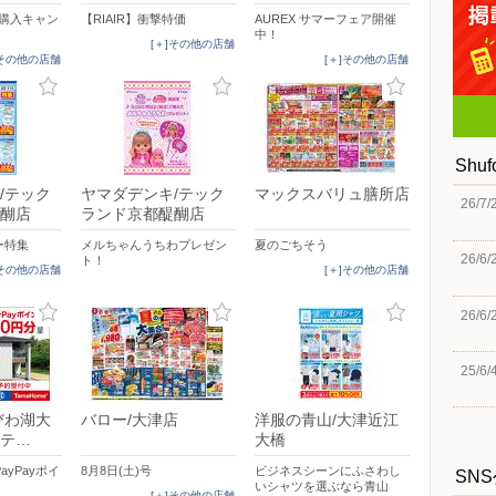
時購入キャン
【RIAIR】衝撃特価
AUREX サマーフェア開催
中！
[＋]その他の店舗
]その他の店舗
[＋]その他の店舗
Shu
/テック
ヤマダデンキ/テック
マックスバリュ膳所店
26/7/
醐店
ランド京都醍醐店
ー特集
メルちゃんうちわプレゼン
夏のごちそう
26/6/
ト！
]その他の店舗
[＋]その他の店舗
26/6/
25/6/
びわ湖大
バロー/大津店
洋服の青山/大津近江
テ…
大橋
PayPayポイ
8月8日(土)号
ビジネスシーンにふさわし
SN
いシャツを選ぶなら青山
[＋]その他の店舗