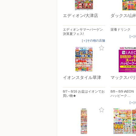
エディオン/大津店
ダックス/山
エディオンサマーバーゲン
栄養ドリンク
決算夏フェス!
[＋
[＋]その他の店舗
イオンスタイル草津
マックスバリ
8/7～8/16 お盆はイオンでお
8/8～8/9 iAE
買い物★
ハッピーク…
[＋