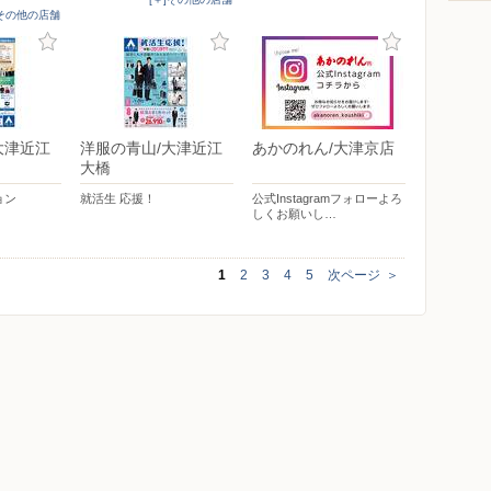
]その他の店舗
大津近江
洋服の青山/大津近江
あかのれん/大津京店
大橋
ョン
就活生 応援！
公式Instagramフォローよろ
しくお願いし…
1
2
3
4
5
次ページ
＞