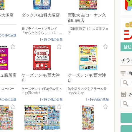
科大塚店
ダックス/山科大塚店
買取大吉/コーナン久
御山南店
新プライベートブランド
【3日間限定！】大買取フェ
「からだとくらしに＋1（…
ア
]その他の店舗
[＋]その他の店舗
チラ
ュ膳所店
ケーズデンキ/西大津
ケーズデンキ/西大津
店
店
ON スーパー
ケーズデンキでPayPay使っ
熱中症リスクをアラーム音
てお買い物！
でお知らせ
]その他の店舗
[＋]その他の店舗
[＋]その他の店舗