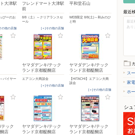
ト大津駅
フレンドマート大津駅
平和堂石山
前
最近
とっぴーのお
8/8（土）～クリアランスセ
WEB限定 8/8(土)～和みのひ
最近
ール
と時
あり
]その他の店舗
[＋]その他の店舗
ヤマダデンキ/テック
ヤマダデンキ/テック
ランド京都醍醐店
ランド京都醍醐店
ス
土)～バイヤー
エアコン大商談会
【HITACHI】エアコン大商
家
談会
[＋]その他の店舗
[＋]その他の店舗
ホ
シュ
/テック
ヤマダデンキ/テック
ヤマダデンキ/テック
醐店
ランド京都醍醐店
ランド京都醍醐店