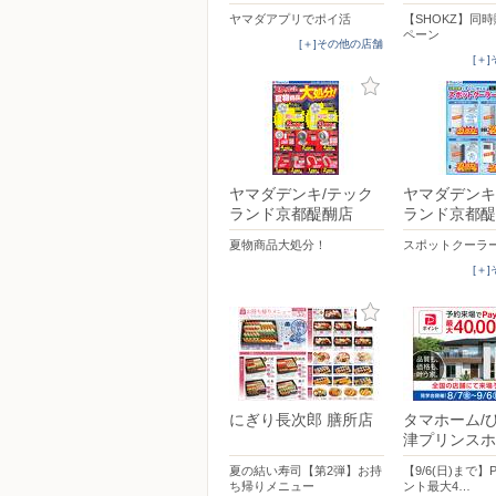
ヤマダアプリでポイ活
【SHOKZ】同
ペーン
[＋]その他の店舗
[＋
ヤマダデンキ/テック
ヤマダデンキ
ランド京都醍醐店
ランド京都醍
夏物商品大処分！
スポットクーラ
[＋
にぎり長次郎 膳所店
タマホーム/
津プリンスホ
夏の結い寿司【第2弾】お持
【9/6(日)まで】
ち帰りメニュー
ント最大4…