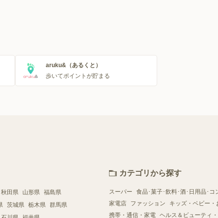
aruku&（あるくと）
歩いてポイントが貯まる
カテゴリから探す
スーパー
食品･菓子･飲料･酒･日用品･コ
秋田県
山形県
福島県
家電店
ファッション
キッズ・ベビー・
県
茨城県
栃木県
群馬県
携帯・通信・家電
ヘルス＆ビューティ・
石川県
福井県