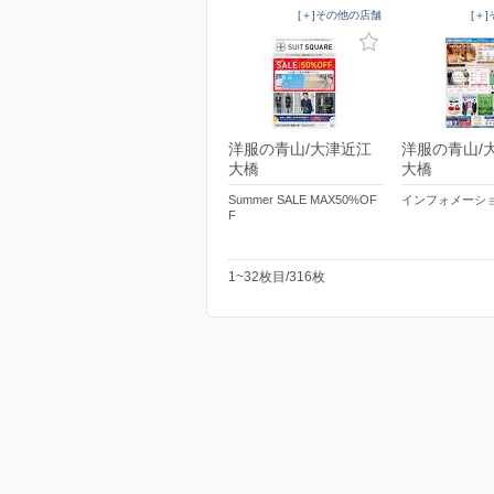
[＋]その他の店舗
[＋
洋服の青山/大津近江
洋服の青山/
大橋
大橋
Summer SALE MAX50%OF
インフォメーシ
F
1~32枚目/316枚