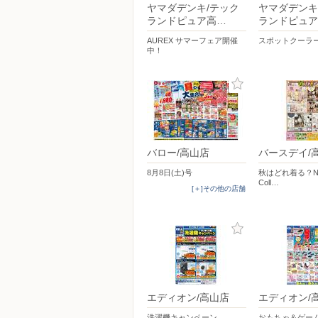
ヤマダデンキ/テック
ヤマダデンキ
ランドピュア高…
ランドピュア
AUREX サマーフェア開催
スポットクーラ
中！
バロー/高山店
バースデイ/
8月8日(土)号
秋はどれ着る？New 
Coll…
[＋]その他の店舗
エディオン/高山店
エディオン/
洗濯機キャンペーン
おもちゃ＆ゲー