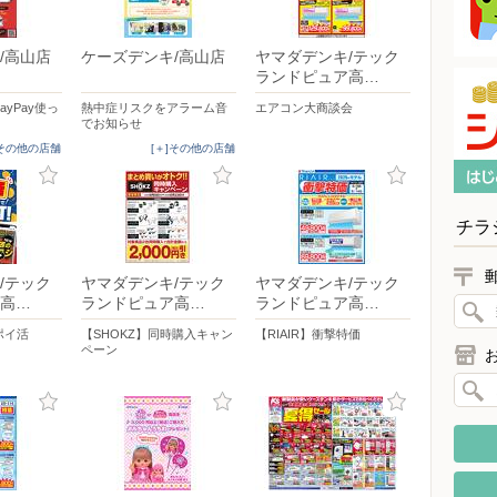
/高山店
ケーズデンキ/高山店
ヤマダデンキ/テック
ランドピュア高…
yPay使っ
熱中症リスクをアラーム音
エアコン大商談会
でお知らせ
]その他の店舗
[＋]その他の店舗
チラ
/テック
ヤマダデンキ/テック
ヤマダデンキ/テック
高…
ランドピュア高…
ランドピュア高…
ポイ活
【SHOKZ】同時購入キャン
【RIAIR】衝撃特価
ペーン