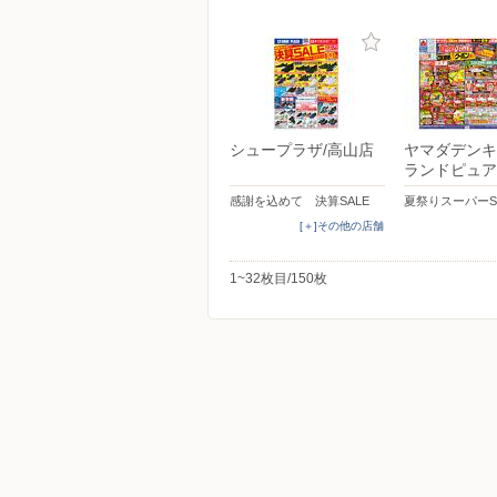
シュープラザ/高山店
ヤマダデンキ
ランドピュア
感謝を込めて 決算SALE
夏祭りスーパーS
[＋]その他の店舗
1~32枚目/150枚