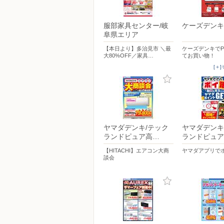
服部家具センター/岐
ケーズデンキ
阜県エリア
【本日より】多治見市 ＼最
ケーズデンキでPa
大80%OFF／家具…
てお買い物！
[＋
ヤマダデンキ/テック
ヤマダデンキ
ランドピュア高…
ランドピュア
【HITACHI】エアコン大商
ヤマダアプリで
談会