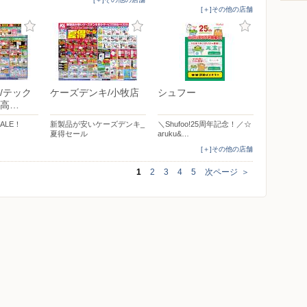
[＋]その他の店舗
/テック
ケーズデンキ/小牧店
シュフー
高…
ALE！
新製品が安いケーズデンキ_
＼Shufoo!25周年記念！／☆
夏得セール
aruku&…
[＋]その他の店舗
1
2
3
4
5
次ページ
＞