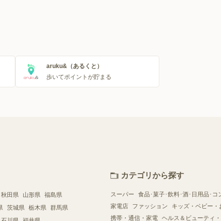
aruku&（あるくと）
歩いてポイントが貯まる
カテゴリから探す
スーパー
食品･菓子･飲料･酒･日用品･コ
秋田県
山形県
福島県
家電店
ファッション
キッズ・ベビー・
県
茨城県
栃木県
群馬県
携帯・通信・家電
ヘルス＆ビューティ・
石川県
福井県