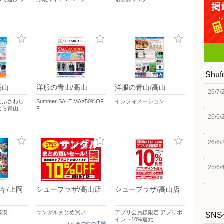
Shu
高山
洋服の青山/高山
洋服の青山/高山
26/7/
にふさわし
Summer SALE MAX50%OF
インフォメーション
なら青山
F
26/6/
26/6/
25/6/
キ/上岡
シュープラザ/高山店
シュープラザ/高山店
満喫！
サンダルまとめ買い
アプリ会員様限定 アプリポ
SN
イント10%還元
[＋]その他の店舗