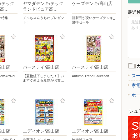
/テック
ヤマダデンキ/テック
ケーズデンキ/高山店
高…
ランドピュア高…
最近
ー特集
メルちゃんうちわプレゼン
新製品が安いケーズデンキ_
最近
ト！
夏得セール
あり
高山店
バースデイ/高山店
バースデイ/高山店
ス
Arrival
【夏物値下しました！】い
Autumn Trend Collection…
ますぐ使える夏物がお買…
家
ホ
シュ
高山店
エディオン/高山店
エディオン/高山店
ムで遊びつ
冷蔵庫キャンペーン
給湯器フェア