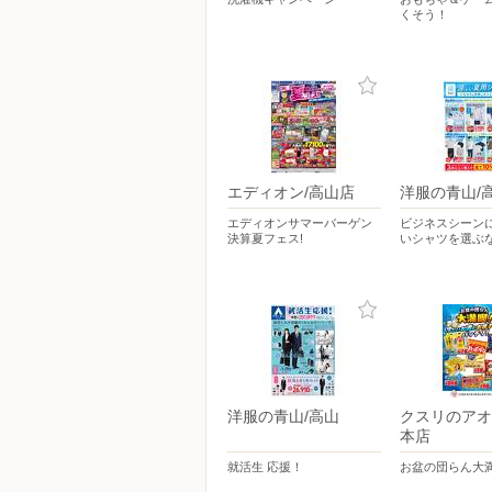
くそう！
エディオン/高山店
洋服の青山/
エディオンサマーバーゲン
ビジネスシーン
決算夏フェス!
いシャツを選ぶ
洋服の青山/高山
クスリのアオ
本店
就活生 応援！
お盆の団らん大