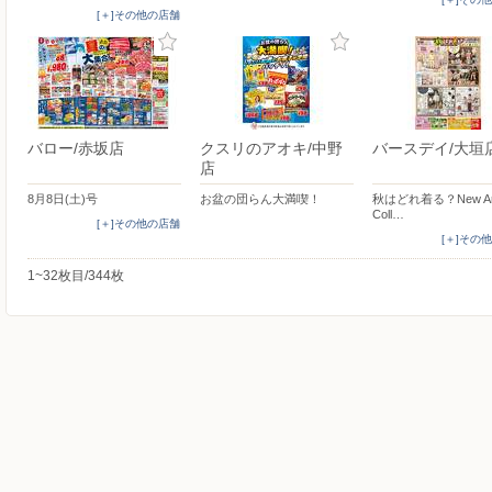
[＋]その他の店舗
バロー/赤坂店
クスリのアオキ/中野
バースデイ/大垣
店
8月8日(土)号
お盆の団らん大満喫！
秋はどれ着る？New Arr
Coll…
[＋]その他の店舗
[＋]その
1~32枚目/344枚