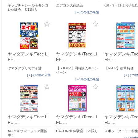
キラガチャシール＆モンコ
エアコン大商談会
8/8・9・11はお子様D
レ体験会 8/11限り
[＋]その他の店舗
ヤマダデンキ/Tecc LI
ヤマダデンキ/Tecc LI
ヤマダデンキ/Tecc
FE …
FE …
FE …
ヤマダアプリでポイ活
【SHOKZ】同時購入キャン
【RIAIR】衝撃特価
ペーン
[＋]その他の店舗
[＋]その
[＋]その他の店舗
ヤマダデンキ/Tecc LI
ヤマダデンキ/Tecc LI
ヤマダデンキ/Tecc
FE …
FE …
FE …
AUREX サマーフェア開催
CACORNE体験会 8/9限り
スポットクーラー特
中！
[＋]その