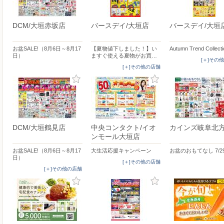
DCM/大垣赤坂店
バースデイ/大垣店
バースデイ/大垣
お盆SALE!（8月6日～8月17
【夏物値下しました！】い
Autumn Trend Collect
日）
ますぐ使える夏物がお買…
[＋]その
[＋]その他の店舗
DCM/大垣鶴見店
中央コンタクト/イオ
カインズ岐阜北
ンモール大垣店
お盆SALE!（8月6日～8月17
大生活応援キャンペーン
お盆のおもてなし 7/2
日）
[＋]その他の店舗
[＋]その他の店舗