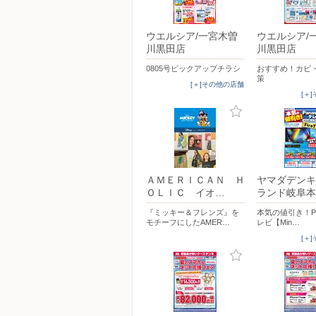
ウエルシア/一宮木曽
ウエルシア/
川黒田店
川黒田店
0805号ピックアップチラシ
おすすめ！カビ
策
[＋]その他の店舗
[＋
ＡＭＥＲＩＣＡＮ Ｈ
ヤマダデンキ
ＯＬＩＣ イオ…
ランド岐阜本
『ミッキー＆フレンズ』を
本気の値引き！Pan
モチーフにしたAMER…
レビ【Min…
[＋