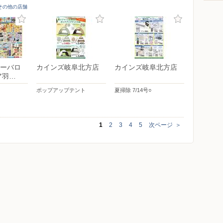
]その他の店舗
ーバロ
カインズ岐阜北方店
カインズ岐阜北方店
ア羽…
ポップアップテント
夏掃除 7/14号○
1
2
3
4
5
次ページ
＞