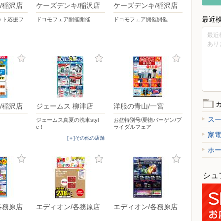
/稲沢店
ケーズデンキ/稲沢店
ケーズデンキ/稲沢店
最近
ット応援フ
ドコモフェア開催開催
ドコモフェア開催開催
最近
あり
/稲沢店
ジェームス 柳津店
洋服の青山/一宮
ス
ジェームス真夏の洗車styl
お盆特別号/夏物バーゲン/ブ
e！
ライダルフェア
家
[＋]その他の店舗
ホ
シュ
各務原店
エディオン/各務原店
エディオン/各務原店