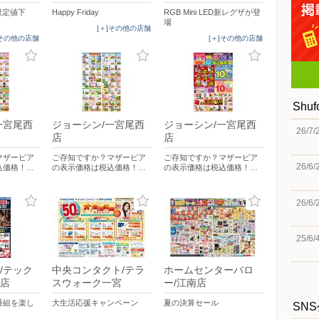
間限定値下
Happy Friday
RGB Mini LED新レグザが登
場
[＋]その他の店舗
]その他の店舗
[＋]その他の店舗
Shu
一宮尾西
ジョーシン/一宮尾西
ジョーシン/一宮尾西
26/7/
店
店
マザーピア
ご存知ですか？マザーピア
ご存知ですか？マザーピア
26/6/
込価格！…
の表示価格は税込価格！…
の表示価格は税込価格！…
26/6/
25/6/
/テック
中央コンタクト/テラ
ホームセンターバロ
店
スウォーク一宮
ー/江南店
番組を楽し
大生活応援キャンペーン
夏の決算セール
SN