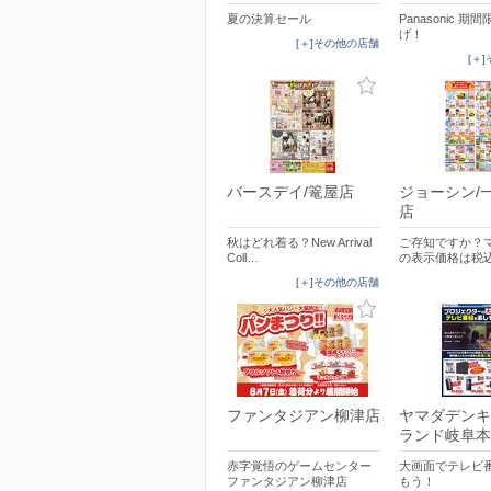
夏の決算セール
Panasonic 期
げ！
[＋]その他の店舗
[＋
バースデイ/篭屋店
ジョーシン/
店
秋はどれ着る？New Arrival
ご存知ですか？
Coll…
の表示価格は税
[＋]その他の店舗
ファンタジアン柳津店
ヤマダデンキ
ランド岐阜本
赤字覚悟のゲームセンター
大画面でテレビ
ファンタジアン柳津店
もう！