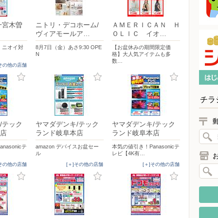
一宮木曽
ニトリ・デコホーム/
ＡＭＥＲＩＣＡＮ Ｈ
ヴィアモールア…
ＯＬＩＣ イオ…
・ニオイ対
8月7日（金）あさ9:30 OPE
【お盆休みの期間限定価
N
格】大人気アイテムも多
数…
]その他の店舗
チラ
/テック
ヤマダデンキ/テック
ヤマダデンキ/テック
店
ランド岐阜本店
ランド岐阜本店
asonicテ
amazon デバイスお盆セー
本気の値引き！Panasonicテ
ル
レビ【4K有…
]その他の店舗
[＋]その他の店舗
[＋]その他の店舗