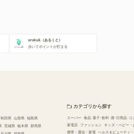
aruku&（あるくと）
歩いてポイントが貯まる
カテゴリから探す
スーパー
食品･菓子･飲料･酒･日用品･コ
秋田県
山形県
福島県
家電店
ファッション
キッズ・ベビー・
県
茨城県
栃木県
群馬県
携帯・通信・家電
ヘルス＆ビューティ・
石川県
福井県