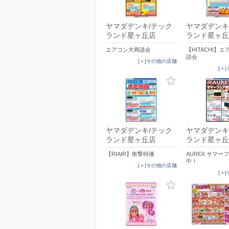
ヤマダデンキ/テック
ヤマダデンキ
ランド星ヶ丘店
ランド星ヶ丘
エアコン大商談会
【HITACHI】
談会
[＋]その他の店舗
[＋
ヤマダデンキ/テック
ヤマダデンキ
ランド星ヶ丘店
ランド星ヶ丘
【RIAIR】衝撃特価
AUREX サマー
中！
[＋]その他の店舗
[＋