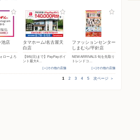
今池店
タマホーム/名古屋天
ファッションセンター
白店
しまむら/平針店
mフォローよろ
【9/6(日)まで】PayPayポイ
NEW ARRIVALS 旬を先取り
ント最大4…
トレンドコ…
[＋]その他の店舗
[＋]その他の店舗
1
2
3
4
5
次ページ
＞