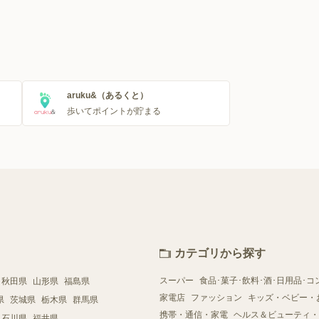
aruku&（あるくと）
歩いてポイントが貯まる
カテゴリから探す
スーパー
食品･菓子･飲料･酒･日用品･コ
秋田県
山形県
福島県
家電店
ファッション
キッズ・ベビー・
県
茨城県
栃木県
群馬県
携帯・通信・家電
ヘルス＆ビューティ・
石川県
福井県