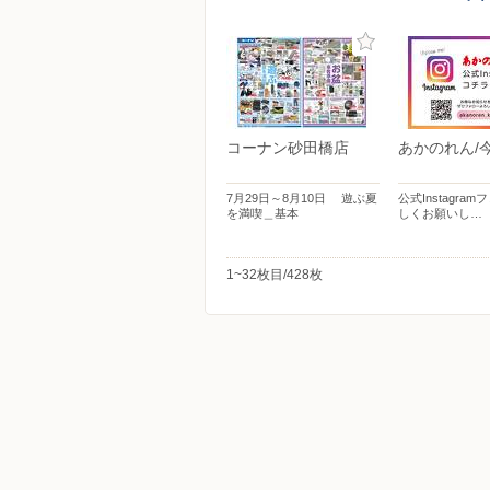
コーナン砂田橋店
あかのれん/
7月29日～8月10日 遊ぶ夏
公式Instagra
を満喫＿基本
しくお願いし…
1~32枚目/428枚