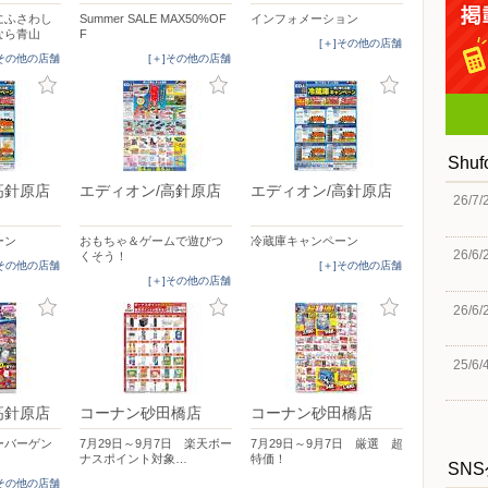
にふさわし
Summer SALE MAX50%OF
インフォメーション
なら青山
F
[＋]その他の店舗
]その他の店舗
[＋]その他の店舗
Shu
高針原店
エディオン/高針原店
エディオン/高針原店
26/7/
ーン
おもちゃ＆ゲームで遊びつ
冷蔵庫キャンペーン
26/6/
くそう！
]その他の店舗
[＋]その他の店舗
[＋]その他の店舗
26/6/
25/6/
高針原店
コーナン砂田橋店
コーナン砂田橋店
ーバーゲン
7月29日～9月7日 楽天ボー
7月29日～9月7日 厳選 超
ナスポイント対象…
特価！
SN
]その他の店舗