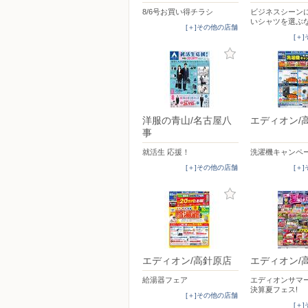
8/6号お買い得チラシ
ビジネスシーン
いシャツを選ぶ
[＋]その他の店舗
[＋
洋服の青山/名古屋八
エディオン/
事
就活生 応援！
洗濯機キャンペ
[＋]その他の店舗
[＋
エディオン/高針原店
エディオン/
給湯器フェア
エディオンサマ
決算夏フェス!
[＋]その他の店舗
[＋