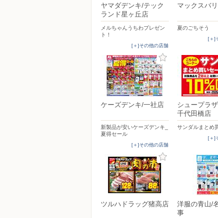
ヤマダデンキ/テック
マックスバリ
ランド星ヶ丘店
メルちゃんうちわプレゼン
夏のごちそう
ト！
[＋
[＋]その他の店舗
ケーズデンキ/一社店
シュープラザ
千代田橋店
新製品が安いケーズデンキ_
サンダルまとめ
夏得セール
[＋
[＋]その他の店舗
ツルハドラッグ猪高店
洋服の青山/
事