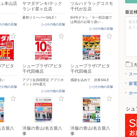
ュ本山店
ヤマダデンキ/テック
ツルハドラッグコスモ
ランド星ヶ丘店
千代が丘店
最近
夏祭りスーパーSALE！
8/4号チラシ「※一部店舗で
最近
は商品のお取り扱い…
]その他の店舗
[＋]その他の店舗
あり
[＋]その他の店舗
/アピタ
シュープラザ/アピタ
シュープラザ/アピタ
千代田橋店
千代田橋店
ス
買い
アプリ会員様限定 アプリポ
感謝を込めて 決算SALE
家
イント10%還元
]その他の店舗
[＋]その他の店舗
[＋]その他の店舗
ホ
シュ
名古屋八
洋服の青山/名古屋八
洋服の青山/名古屋八
事
事