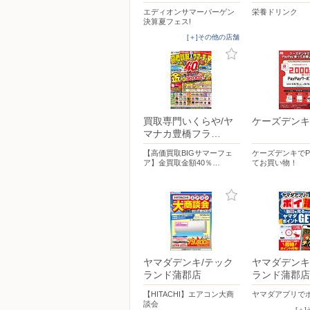
エディオンサマーバーゲン
栄養ドリンク
決算夏フェス!
[＋]その他の店舗
買取専門いくらや/ヤ
ケーズデンキ
マナカ豊橋フラ…
【高価買取BIGサマーフェ
ケーズデンキでPa
ア】金買取金額40％…
てお買い物！
ヤマダデンキ/テック
ヤマダデンキ
ランド蒲郡店
ランド蒲郡店
【HITACHI】エアコン大商
ヤマダアプリで
談会
[＋