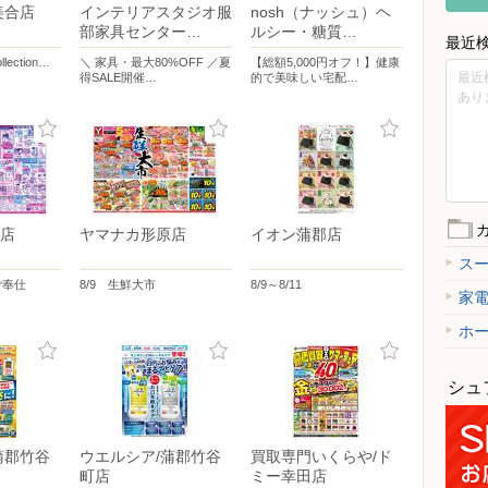
美合店
インテリアスタジオ服
nosh（ナッシュ）ヘ
部家具センター…
ルシー・糖質…
最近
llection…
＼ 家具・最大80%OFF ／夏
【総額5,000円オフ！】健康
最近
得SALE開催…
的で美味しい宅配…
あり
店
ヤマナカ形原店
イオン蒲郡店
ス
ご奉仕
8/9 生鮮大市
8/9～8/11
家
ホ
シュ
蒲郡竹谷
ウエルシア/蒲郡竹谷
買取専門いくらや/ド
町店
ミー幸田店