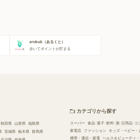
aruku&（あるくと）
歩いてポイントが貯まる
カテゴリから探す
スーパー
食品･菓子･飲料･酒･日用品･コ
秋田県
山形県
福島県
家電店
ファッション
キッズ・ベビー・
県
茨城県
栃木県
群馬県
携帯・通信・家電
ヘルス＆ビューティ・
石川県
福井県