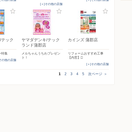
[＋]その他の店舗
/テック
ヤマダデンキ/テック
カインズ 蒲郡店
ランド蒲郡店
ー特集
メルちゃんうちわプレゼン
リフォームおすすめ工事
ト！
【内窓】□
]その他の店舗
[＋]その他の店舗
1
2
3
4
5
次ページ
＞