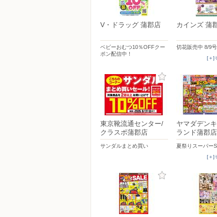
V・ドラッグ 蒲郡店
カインズ 蒲
ベビーおむつ10％OFFクー
切花販売中 8/9号
ポン配信中！
[＋
東京靴流通センター/
ヤマダデンキ
クラスポ蒲郡店
ランド蒲郡店
サンダルまとめ買い
夏祭りスーパーS
[＋