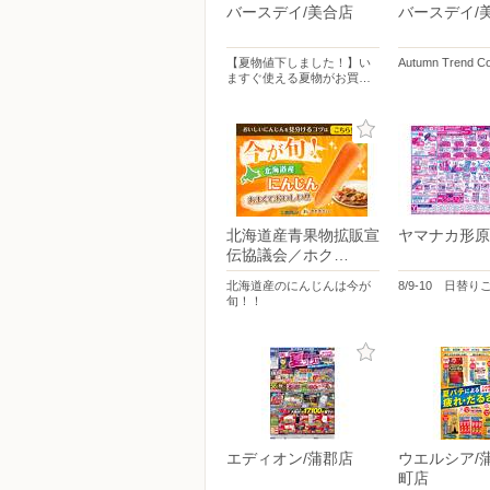
バースデイ/美合店
バースデイ/
【夏物値下しました！】い
Autumn Trend Co
ますぐ使える夏物がお買…
北海道産青果物拡販宣
ヤマナカ形原
伝協議会／ホク…
北海道産のにんじんは今が
8/9-10 日替り
旬！！
エディオン/蒲郡店
ウエルシア/
町店