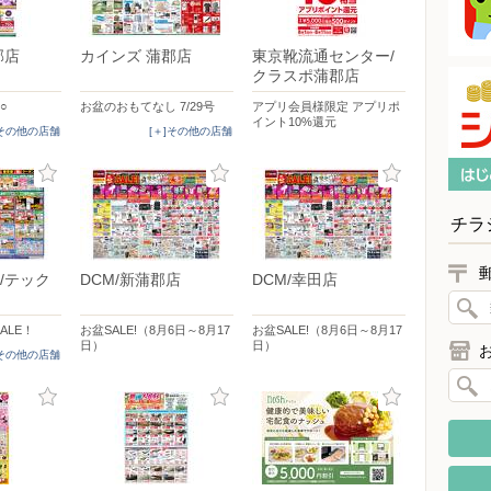
郡店
カインズ 蒲郡店
東京靴流通センター/
クラスポ蒲郡店
○
お盆のおもてなし 7/29号
アプリ会員様限定 アプリポ
イント10%還元
]その他の店舗
[＋]その他の店舗
チラ
/テック
DCM/新蒲郡店
DCM/幸田店
ALE！
お盆SALE!（8月6日～8月17
お盆SALE!（8月6日～8月17
日）
日）
]その他の店舗