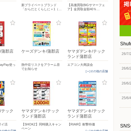
新プライベートブランド
【高価買取BIGサマーフェ
「からだとくらしに＋1（…
ア】金買取金額40％…
Shu
/蒲郡店
ケーズデンキ/蒲郡店
ヤマダデンキ/テック
26/7/
ランド蒲郡店
yPay使っ
熱中症リスクをアラーム音
エアコン大商談会
26/6/
でお知らせ
[＋]その他の店舗
26/6/
25/6/
/テック
ヤマダデンキ/テック
ヤマダデンキ/テック
ランド蒲郡店
ランド蒲郡店
ポイ活
【SHOKZ】同時購入キャン
【RIAIR】衝撃特価
SN
ペーン
]その他の店舗
[＋]その他の店舗