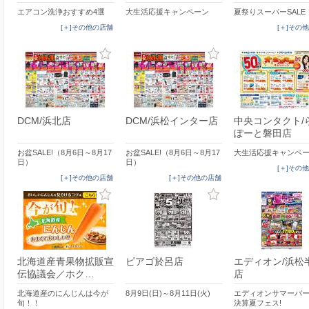
エアコン洗浄おすすめ4選
大生活応援キャンペーン
夏祭りスーパーSALE
[＋]その他の店舗
[＋]その
DCM/浜北店
DCM/浜松インター店
中央コンタクト/
ぽーと磐田店
お盆SALE!（8月6日～8月17
お盆SALE!（8月6日～8月17
大生活応援キャンペ
日）
日）
[＋]その
[＋]その他の店舗
[＋]その他の店舗
北海道産青果物拡販宣
ピアゴ於呂店
エディオン/浜松
伝協議会／ホク…
店
北海道産のにんじんは今が
8月9日(日)～8月11日(火)
エディオンサマーバ
旬！！
決算夏フェス!