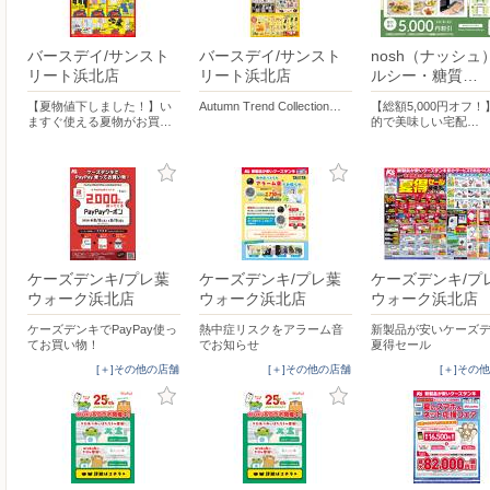
バースデイ/サンスト
バースデイ/サンスト
nosh（ナッシュ
リート浜北店
リート浜北店
ルシー・糖質…
【夏物値下しました！】い
Autumn Trend Collection…
【総額5,000円オフ
ますぐ使える夏物がお買…
的で美味しい宅配…
ケーズデンキ/プレ葉
ケーズデンキ/プレ葉
ケーズデンキ/プ
ウォーク浜北店
ウォーク浜北店
ウォーク浜北店
ケーズデンキでPayPay使っ
熱中症リスクをアラーム音
新製品が安いケーズデ
てお買い物！
でお知らせ
夏得セール
[＋]その他の店舗
[＋]その他の店舗
[＋]その