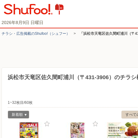
2026年8月9日 日曜日
チラシ・​広告掲載の​Shufoo!​（シュフー）
>
「浜松市天竜区佐久間町浦川（〒43
浜松市天竜区佐久間町浦川（〒431-3906）のチラ
1~32枚目/60枚
新着順
すべて