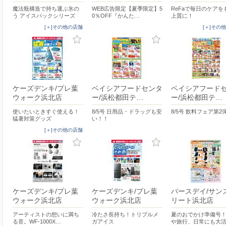
魔法瓶構造で持ち運ぶ氷の
WEB広告限定【夏季限定】5
ReFaで毎日のケアを
う アイスパックシリーズ
0％OFF『かんた…
上質に！
[＋]その他の店舗
[＋]その
ケーズデンキ/プレ葉
ベイシアフードセンタ
ベイシアフード
ウォーク浜北店
ー/浜松都田テ…
ー/浜松都田テ…
使いたいときすぐ使える！
8/5号 日用品・ドラッグも安
8/5号 飲料フェア第2
猛暑対策グッズ
い！！
[＋]その他の店舗
ケーズデンキ/プレ葉
ケーズデンキ/プレ葉
バースデイ/サン
ウォーク浜北店
ウォーク浜北店
リート浜北店
アーティストの想いに満ち
冷たさ長持ち！トリプルメ
夏のおでかけ準備号
る音。WF-1000X…
ガアイス
や旅行、日常にも大