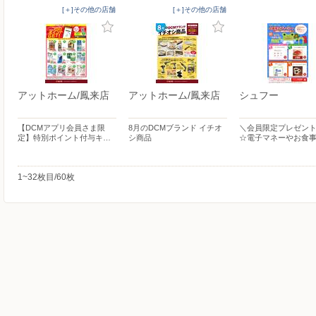
[＋]その他の店舗
[＋]その他の店舗
アットホーム/鳳来店
アットホーム/鳳来店
シュフー
【DCMアプリ会員さま限
8月のDCMブランド イチオ
＼会員限定プレゼント
定】特別ポイント付与キ…
シ商品
☆電子マネーやお食
1~32枚目/60枚