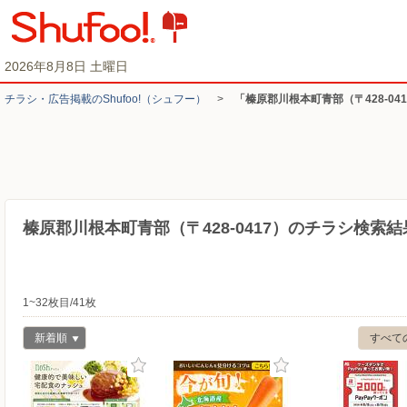
2026年8月8日 土曜日
チラシ・​広告掲載の​Shufoo!​（シュフー）
>
「榛原郡川根本町青部（〒428-0
榛原郡川根本町青部（〒428-0417）のチラシ検索結
1~32枚目/41枚
新着順
すべて