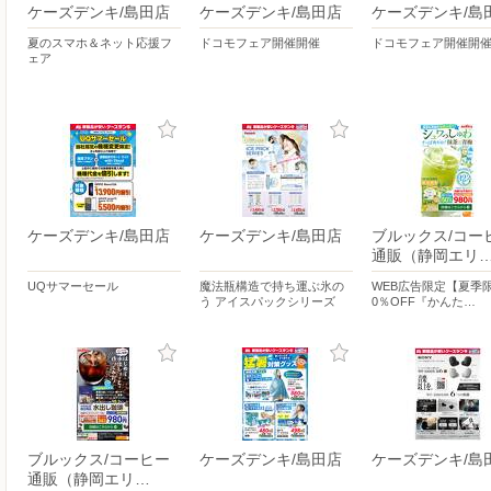
ケーズデンキ/島田店
ケーズデンキ/島田店
ケーズデンキ/島
夏のスマホ＆ネット応援フ
ドコモフェア開催開催
ドコモフェア開催開
ェア
ケーズデンキ/島田店
ケーズデンキ/島田店
ブルックス/コー
通販（静岡エリ
UQサマーセール
魔法瓶構造で持ち運ぶ氷の
WEB広告限定【夏季
う アイスパックシリーズ
0％OFF『かんた…
ブルックス/コーヒー
ケーズデンキ/島田店
ケーズデンキ/島
通販（静岡エリ…