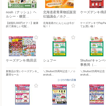
nosh（ナッシュ）ヘ
北海道産青果物拡販宣
ケーズデンキ/島
ルシー・糖質…
伝協議会／ホク…
【総額5,000円オフ！】健康
北海道産のにんじんは今が
ケーズデンキでPayP
的で美味しい宅配…
旬！！
てお買い物！
ケーズデンキ/島田店
シュフー
Shufoo!キャン
事務局（…
新製品が安いケーズデンキ_
＼Shufoo!25周年記念！／☆
＼Shufoo!25周年記
夏得セール
aruku&…
aruku&…
[＋]その他の店舗