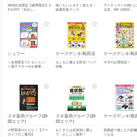
WEB広告限定【夏季限定】3
使いたいときすぐ使える！
アーティストの想い
4％OFF『水出し…
猛暑対策グッズ
る音。WF-1000X…
シュフー
ケーズデンキ/島田店
ケーズデンキ/島
＼会員限定プレゼント♪／
もしもに備える防災バッグ
今月のお買得品！
☆電子マネーやお食事…
特集
スギ薬局グループ(静
スギ薬局グループ(静
ケーズデンキ/島
岡エリア)
岡エリア)
小野賢章のビビビ！【アー
おくすりは症状別に選ん
双眼鏡で推しとの距
カイブのご案内】
で、かしこく緩和！
くなる