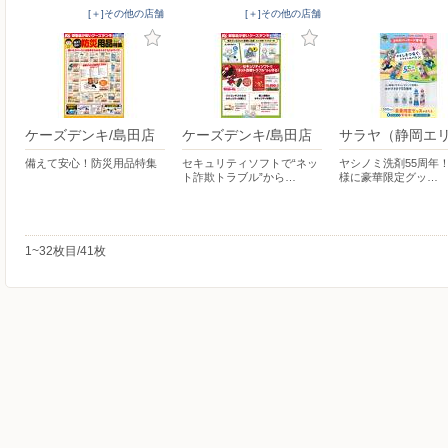
[＋]その他の店舗
[＋]その他の店舗
ケーズデンキ/島田店
ケーズデンキ/島田店
サラヤ（静岡エ
備えて安心！防災用品特集
セキュリティソフトで“ネッ
ヤシノミ洗剤55周年！
ト詐欺トラブル”から…
様に豪華限定グッ…
1~32枚目/41枚