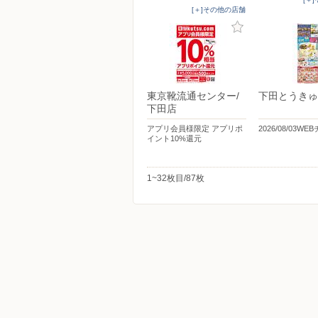
[＋]その他の店舗
東京靴流通センター/
下田とうきゅ
下田店
アプリ会員様限定 アプリポ
2026/08/03WE
イント10%還元
1~32枚目/87枚