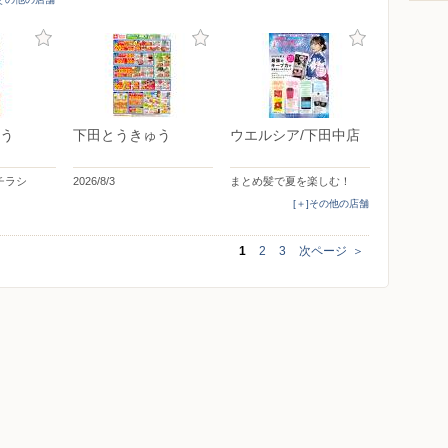
う
下田とうきゅう
ウエルシア/下田中店
Bチラシ
2026/8/3
まとめ髪で夏を楽しむ！
[＋]その他の店舗
1
2
3
次ページ
＞