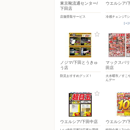
東京靴流通センター/
ウエルシア/
下田店
店舗受取サービス
冷感チェンジT
[＋
ノジマ/下田とうきゅ
マックスバリ
う店
田店
防災おすすめグッズ！
火水曜市／すこ
んデー
ウエルシア/下田中店
ウエルシア/
いい値生活家計応援お買得
特別企画！7つ