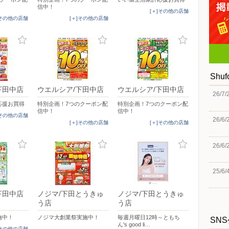
信中！
[＋]その他の店舗
]その他の店舗
[＋]その他の店舗
Shu
下田中店
ウエルシア/下田中店
ウエルシア/下田中店
26/7/
応援お買得
特別企画！7つのクーポン配
特別企画！7つのクーポン配
信中！
信中！
]その他の店舗
26/6/
[＋]その他の店舗
[＋]その他の店舗
26/6/
25/6/
下田中店
ノジマ/下田とうきゅ
ノジマ/下田とうきゅ
う店
う店
施中！
ノジマ大創業祭実施中！
毎週月曜日12時～ともち
SN
ん's good li…
]その他の店舗