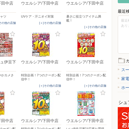
下田中店
ウエルシア/下田中店
ウエルシア/下田中店
最近
シャツ
UVケア・汗ニオイ対策
暑さに役立つアイテム満
最近
載！
]その他の店舗
[＋]その他の店舗
あり
[＋]その他の店舗
ュ伊豆下
ウエルシア/下田中店
ウエルシア/下田中店
ス
やかカメさ
特別企画！7つのクーポン配
特別企画！7つのクーポン配
家
信中！
信中！
[＋]その他の店舗
[＋]その他の店舗
ホ
シュ
下田中店
ウエルシア/下田中店
ウエルシア/下田中店
のクーポン配
特別企画！7つのクーポン配
いい値生活家計応援お買得