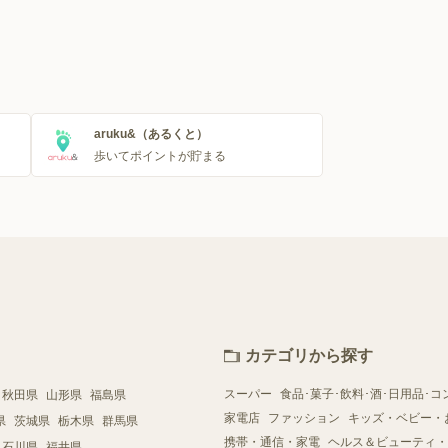
aruku&（あるくと）
歩いてポイントが貯まる
カテゴリから探す
スーパー
食品･菓子･飲料･酒･日用品･コ
秋田県
山形県
福島県
家電店
ファッション
キッズ・ベビー・
県
茨城県
栃木県
群馬県
携帯・通信・家電
ヘルス＆ビューティ・
石川県
福井県