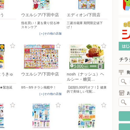
う
ウエルシア/下田中店
エディオン/下田店
指名買い！夏を乗り切る神
三菱冷蔵庫 期間限定値下
スキンケア
げ！
[＋]その他の店舗
チラ
とうきゅ
ウエルシア/下田中店
nosh（ナッシュ）ヘ
ルシー・糖質…
倍★緊急延
8/5～8/9 チラシ掲載中！
【総額5,000円オフ！】健康
的で美味しい宅配…
[＋]その他の店舗