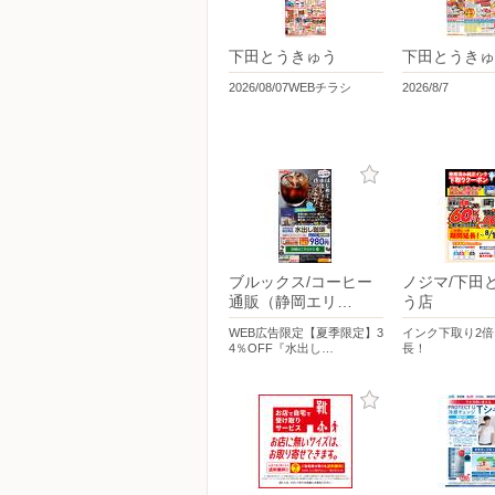
下田とうきゅう
下田とうきゅ
2026/08/07WEBチラシ
2026/8/7
ブルックス/コーヒー
ノジマ/下田
通販（静岡エリ…
う店
WEB広告限定【夏季限定】3
インク下取り2
4％OFF『水出し…
長！