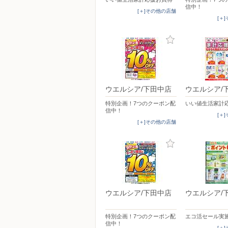
信中！
[＋]その他の店舗
[＋
ウエルシア/下田中店
ウエルシア/
特別企画！7つのクーポン配
いい値生活家計
信中！
[＋
[＋]その他の店舗
ウエルシア/下田中店
ウエルシア/
特別企画！7つのクーポン配
エコ活セール実
信中！
[＋