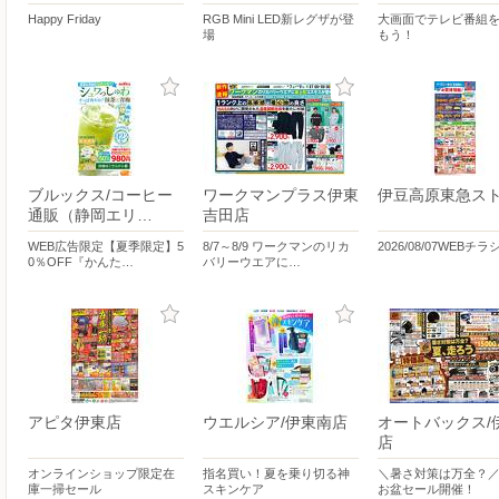
Happy Friday
RGB Mini LED新レグザが登
大画面でテレビ番組
場
もう！
ブルックス/コーヒー
ワークマンプラス伊東
伊豆高原東急ス
通販（静岡エリ…
吉田店
WEB広告限定【夏季限定】5
8/7～8/9 ワークマンのリカ
2026/08/07WEBチラ
0％OFF『かんた…
バリーウエアに…
アピタ伊東店
ウエルシア/伊東南店
オートバックス/
店
オンラインショップ限定在
指名買い！夏を乗り切る神
＼暑さ対策は万全？
庫一掃セール
スキンケア
お盆セール開催！