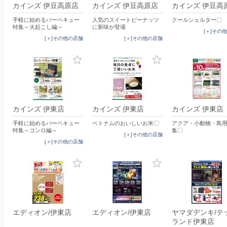
カインズ 伊豆高原店
カインズ 伊豆高原店
カインズ 伊豆高
手軽に始めるバーベキュー
人気のスイートピーナッツ
クールシェルター〇
特集～火起こし編～
に新味が登場
[＋]その
[＋]その他の店舗
[＋]その他の店舗
カインズ 伊東店
カインズ 伊東店
カインズ 伊東店
手軽に始めるバーベキュー
ベトナムのおいしいお米〇
アクア・小動物・鳥
特集～コンロ編～
集〇
[＋]その他の店舗
[＋]その他の店舗
エディオン/伊東店
エディオン/伊東店
ヤマダデンキ/テ
ランド伊東店