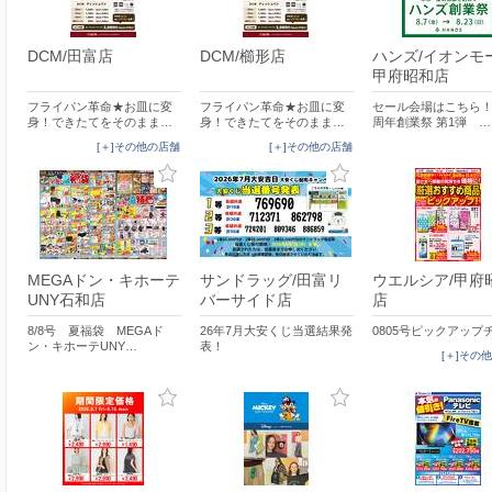
DCM/田富店
DCM/櫛形店
ハンズ/イオンモ
甲府昭和店
フライパン革命★お皿に変
フライパン革命★お皿に変
セール会場はこちら！
身！できたてをそのまま…
身！できたてをそのまま…
周年創業祭 第1弾 …
[＋]その他の店舗
[＋]その他の店舗
MEGAドン・キホーテ
サンドラッグ/田富リ
ウエルシア/甲府
UNY石和店
バーサイド店
店
8/8号 夏福袋 MEGAド
26年7月大安くじ当選結果発
0805号ピックアップ
ン・キホーテUNY…
表！
[＋]その