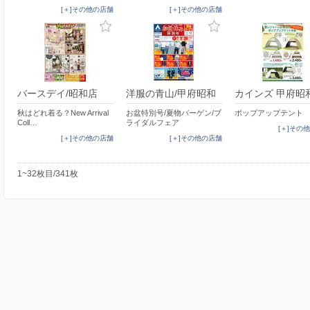
[＋]その他の店舗
[＋]その他の店舗
バースデイ/昭和店
洋服の青山/甲府昭和
カインズ 甲府昭
秋はどれ着る？New Arrival
お盆特別号/夏物バーゲン/ブ
ポップアップテント
Coll…
ライダルフェア
[＋]その
[＋]その他の店舗
[＋]その他の店舗
1~32枚目/341枚