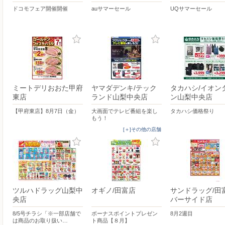
ドコモフェア開催開催
auサマーセール
UQサマーセール
ミートデリおおた甲府
ヤマダデンキ/テック
タカハシ/イオン
東店
ランド山梨中央店
ン山梨中央店
【甲府東店】8月7日（金）
大画面でテレビ番組を楽し
タカハシ価格祭り
もう！
[＋]その他の店舗
ツルハドラッグ山梨中
オギノ/田富店
サンドラッグ/田
央店
バーサイド店
8/5号チラシ「※一部店舗で
ボーナスポイントプレゼン
8月2週目
は商品のお取り扱い…
ト商品【８月】