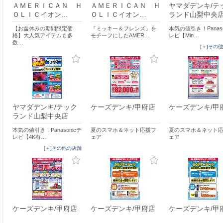
ＡＭＥＲＩＣＡＮ Ｈ
ＡＭＥＲＩＣＡＮ Ｈ
ヤマダデンキ/テ
ＯＬＩＣイオン…
ＯＬＩＣイオン…
ランド山梨中央
【お盆休みの期間限定価
『ミッキー＆フレンズ』を
本気の値引き！Panaso
格】大人気アイテムも多
モチーフにしたAMER…
レビ【Min…
数…
[＋]その
ヤマダデンキ/テック
ケーズデンキ/甲府店
ケーズデンキ/甲
ランド山梨中央店
本気の値引き！Panasonicテ
夏のスマホ＆ネット応援フ
夏のスマホ＆ネット
レビ【4K有…
ェア
ェア
[＋]その他の店舗
ケーズデンキ/甲府店
ケーズデンキ/甲府店
ケーズデンキ/甲