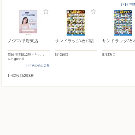
[＋]その
ノジマ/甲府東店
サンドラッグ/石和店
サンドラッグ/石
毎週月曜日12時～ともち
8月3週目
8月3週目
ん's good li…
[＋]その他の店舗
1~32枚目/293枚