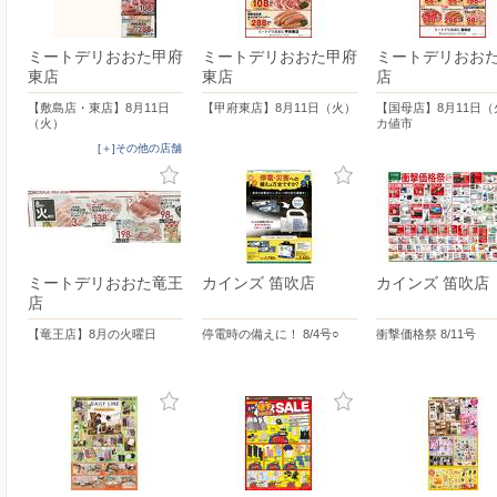
ミートデリおおた甲府
ミートデリおおた甲府
ミートデリおお
東店
東店
店
【敷島店・東店】8月11日
【甲府東店】8月11日（火）
【国母店】8月11日
（火）
カ値市
[＋]その他の店舗
ミートデリおおた竜王
カインズ 笛吹店
カインズ 笛吹店
店
【竜王店】8月の火曜日
停電時の備えに！ 8/4号○
衝撃価格祭 8/11号