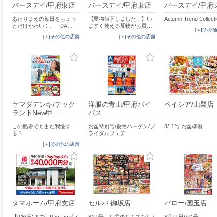
バースデイ/甲府東店
バースデイ/甲府東店
バースデイ/甲府
あたりまえの毎日をちょっ
【夏物値下しました！】い
Autumn Trend Collect
とだけかわいく。 DA…
ますぐ使える夏物がお買…
[＋]その
[＋]その他の店舗
[＋]その他の店舗
ヤマダデンキ/テック
洋服の青山/甲府バイ
ベイシア/山梨店
ランドNew甲…
パス
この酷暑でもまだ我慢す
お盆特別号/夏物バーゲン/ブ
8/11号 お盆準備
る？
ライダルフェア
[＋]その他の店舗
タマホーム/甲府支店
セルバ 御坂店
バロー/国玉店
【9/6(日)まで】PayPayポイ
8/11号 お盆のおもてなし+
8月11日(火)号