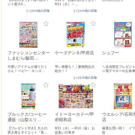
ント最大4…
8/11（火）～…
[＋]その他の店舗
[＋]その他の店舗
ファッションセンター
ケーズデンキ/甲府店
シュフー
しまむら/飯田…
可愛いアイテムが盛りだく
早い者勝ち！！夏物商品大
＼会員限定プレゼント
さん！ ベビー・キッズ…
処分！！
☆電子マネーやお食
[＋]その他の店舗
ブルックス/コーヒー
イトーヨーカドー/甲
ウエルシア/石和
通販（山梨エリ…
府昭和店
店
【プレゼント付き】大人の
8/11（火）～8/14（金） お
厳選お買い得！ イブ
置き換えダイエット『美…
盆集いの食卓
錠