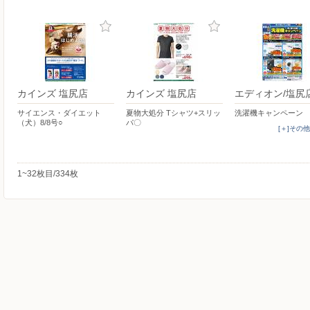
カインズ 塩尻店
カインズ 塩尻店
エディオン/塩尻
サイエンス・ダイエット
夏物大処分 Tシャツ+スリッ
洗濯機キャンペーン
（犬）8/8号○
パ〇
[＋]その
1~32枚目/334枚