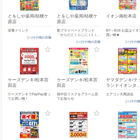
とをしや薬局/桔梗ケ
とをしや薬局/桔梗ケ
イオン南松本店
原店
原店
栄養ドリンク
新プライベートブランド
8/7～8/16 お盆はイ
「からだとくらしに＋1（…
買い物★
[＋]その他の店舗
[＋]その他の店舗
[＋]その
ケーズデンキ/松本宮
ケーズデンキ/松本宮
ヤマダデンキ/テ
田店
田店
ランドイオンタ
ケーズデンキでPayPay使っ
熱中症リスクをアラーム音
エアコン大商談会
てお買い物！
でお知らせ
[＋]その