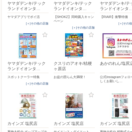
ヤマダデンキ/テック
ヤマダデンキ/テック
ヤマダデンキ/テ
ランドイオンタ…
ランドイオンタ…
ランドイオンタ
ヤマダアプリでポイ活
【SHOKZ】同時購入キャン
【RIAIR】衝撃特価
ペーン
[＋]その他の店舗
[＋]その
[＋]その他の店舗
ヤマダデンキ/テック
クスリのアオキ/桔梗
あかのれん/塩尻
ランドイオンタ…
ヶ原店
スポットクーラー特集
お盆の団らん大満喫！
公式Instagramフォ
しくお願いし…
[＋]その他の店舗
カインズ 塩尻店
カインズ 塩尻店
カインズ 塩尻店
夏物大処分 ポップアップテ
サイエンス・ダイエット
夏物大処分 移動式ク