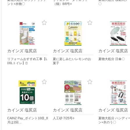
ント+水物〇
（猫）8/8号○
〇
カインズ 塩尻店
カインズ 塩尻店
カインズ 塩尻店
リフォームおすすめ工事【L
夏に楽しみたいレモンのお
夏物大処分 日傘〇
IXILトイレ】□
菓子
カインズ 塩尻店
カインズ 塩尻店
カインズ 塩尻店
CAINZ Pay_ポイント10倍_8
人工砂 7/25号○
夏物大処分 ハンディ
月は2回…
ン+氷のう〇