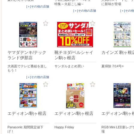
特集～火起こし編～
に新味が登場
[＋]その他の店舗
[＋]その他の店舗
[＋]その
ヤマダデンキ/テック
靴チヨダ/ベルシャイ
カインズ 駒ヶ根
ランド伊那店
ン駒ヶ根店
大画面でテレビ番組を楽し
サンダルまとめ買い
夏掃除 7/14号○
もう！
[＋]その他の店舗
エディオン/駒ヶ根店
エディオン/駒ヶ根店
エディオン/駒ヶ
Panasonic 期間限定値下
Happy Friday
RGB Mini LED新レ
げ！
場