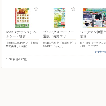
nosh（ナッシュ）ヘ
ブルックス/コーヒー
ワークマン伊那
ルシー・糖質…
通販（長野エリ…
前店
【総額5,000円オフ！】健康
WEB広告限定【夏季限定】5
8/7～8/9 ワークマン
的で美味しい宅配…
0％OFF『かんた…
バリーウエアに…
[＋]その
1~32枚目/227枚