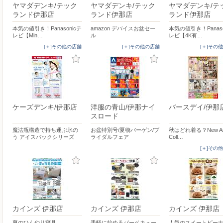
ヤマダデンキ/テック
ヤマダデンキ/テック
ヤマダデンキ/テ
ランド伊那店
ランド伊那店
ランド伊那店
本気の値引き！Panasonicテ
amazon デバイスお盆セー
本気の値引き！Panaso
レビ【Min…
ル
レビ【4K有…
[＋]その他の店舗
[＋]その他の店舗
[＋]その
ケーズデンキ/伊那店
洋服の青山/伊那ナイ
バースデイ/伊那
スロード
魔法瓶構造で持ち運ぶ氷の
お盆特別号/夏物バーゲン/ブ
秋はどれ着る？New Arr
う アイスパックシリーズ
ライダルフェア
Coll…
[＋]その
カインズ 伊那店
カインズ 伊那店
カインズ 伊那店
夏のひんやり寝具
手軽に始めるバーベキュー
人気のスイートピー