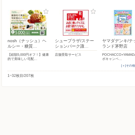
nosh（ナッシュ）ヘ
シュープラザ/ステー
ヤマダデンキ/テ
ルシー・糖質…
ションパーク諏…
ランド茅野店
【総額5,000円オフ！】健康
店舗受取サービス
POCHACCO×YAMAD
的で美味しい宅配…
ボキャンペ…
[＋]その
1~32枚目/207枚