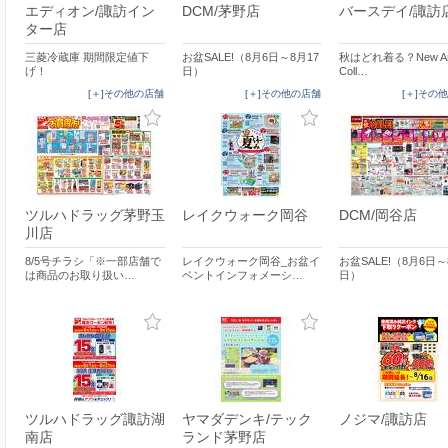
エディオン/諏訪イン
DCM/茅野店
バースデイ/諏訪
ター店
三菱冷蔵庫 期間限定値下
お盆SALE!（8月6日～8月17
秋はどれ着る？New Arr
げ！
日）
Coll…
[＋]その他の店舗
[＋]その他の店舗
[＋]その
ツルハドラッグ茅野玉
レイクウォーク岡谷
DCM/岡谷店
川店
8/5号チラシ「※一部店舗で
レイクウォーク岡谷_お盆イ
お盆SALE!（8月6日～
は商品のお取り扱い…
ベントインフォメーシ…
日）
ツルハドラッグ諏訪湖
ヤマダデンキ/テック
ノジマ/諏訪店
南店
ランド茅野店