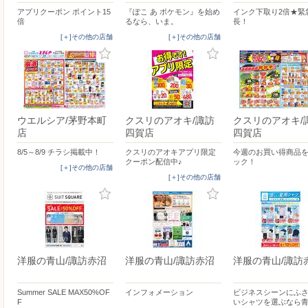
アプリクーポン ポイント15
『ぽこ あ ポケモン』を始め
インク下取り2倍★緊
倍
るなら、いま。
長！
[＋]その他の店舗
[＋]その他の店舗
ウエルシア/茅野本町
クスリのアオキ/諏訪
クスリのアオキ/
店
四賀店
四賀店
8/5～8/9 チラシ掲載中！
クスリのアオキアプリ限定
今週のお買い得商品
クーポン配信中♪
ック！
[＋]その他の店舗
[＋]その他の店舗
洋服の青山/諏訪赤沼
洋服の青山/諏訪赤沼
洋服の青山/諏訪
Summer SALE MAX50%OF
インフォメーション
ビジネスシーンにふ
F
いシャツを選ぶなら