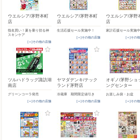
ウエルシア/茅野本町
ウエルシア/茅野本町
ウエルシア/茅野
店
店
店
指名買い！夏を乗り切る神
生活応援セール実施中！
家計応援セール実施
スキンケア
[＋]その他の店舗
[＋]その
[＋]その他の店舗
ツルハドラッグ諏訪湖
ヤマダデンキ/テック
オギノ/茅野ショ
南店
ランド茅野店
ングセンター
グリーンコーラ発売
冷蔵庫 期間限定値引き
お楽しみ袋・お盆
[＋]その他の店舗
[＋]その他の店舗
[＋]その