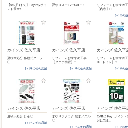
【9/6(日)まで】PayPayポイ
夏祭りスーパーSALE！
リフォームおすすめ
ント最大4…
【内窓】□
[＋]その
カインズ 佐久平店
カインズ 佐久平店
カインズ 佐久平
夏物大処分 移動式クーラー
リフォームおすすめ工事
リフォームおすすめ工
〇
【タクボ物置】□
IXILトイレ】□
[＋]その他の店舗
[＋]その他の店舗
[＋]その
カインズ 佐久平店
カインズ 佐久平店
カインズ 佐久平
夏物大処分 日傘〇
水やりラクラク 散水ノズル
CAINZ Pay_ポイント
〇
月は2回…
[＋]その他の店舗
[＋]その他の店舗
[＋]その