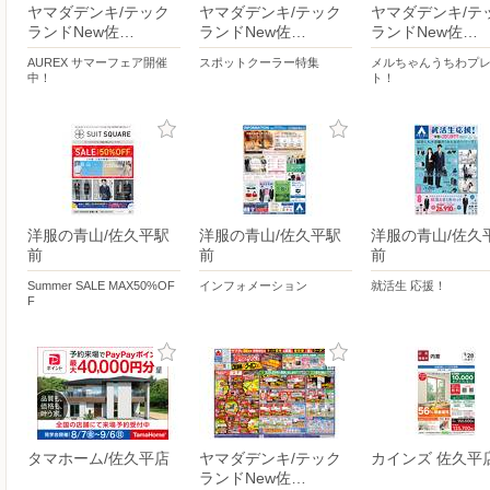
ヤマダデンキ/テック
ヤマダデンキ/テック
ヤマダデンキ/テ
ランドNew佐…
ランドNew佐…
ランドNew佐…
AUREX サマーフェア開催
スポットクーラー特集
メルちゃんうちわプ
中！
ト！
洋服の青山/佐久平駅
洋服の青山/佐久平駅
洋服の青山/佐久
前
前
前
Summer SALE MAX50%OF
インフォメーション
就活生 応援！
F
タマホーム/佐久平店
ヤマダデンキ/テック
カインズ 佐久平
ランドNew佐…