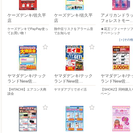
ケーズデンキ/佐久平
ケーズデンキ/佐久平
アメリカンドラ
店
店
フォレストモー
ケーズデンキでPayPay使っ
熱中症リスクをアラーム音
★花王ソフィーナソ
てお買い物！
でお知らせ
ナベーシック
[＋]その
ヤマダデンキ/テック
ヤマダデンキ/テック
ヤマダデンキ/テ
ランドNew佐…
ランドNew佐…
ランドNew佐…
【HITACHI】エアコン大商
ヤマダアプリでポイ活
【SHOKZ】同時購入
談会
ペーン