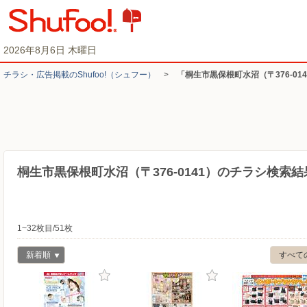
2026年8月6日 木曜日
チラシ・​広告掲載の​Shufoo!​（シュフー）
>
「桐生市黒保根町水沼（〒376-0
桐生市黒保根町水沼（〒376-0141）のチラシ検索結
1~32枚目/51枚
新着順
すべて