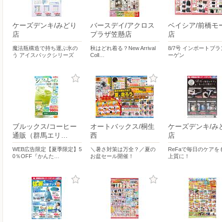
ケーズデンキ/みどり
バースデイ/アクロス
ベイシア/前橋モ
店
プラザ笠懸店
店
魔法瓶構造で持ち運ぶ氷の
秋はどれ着る？New Arrival
8/7号 インポートブ
う アイスパックシリーズ
Coll…
ーゲン
ブルックス/コーヒー
オートバックス/桐生
ケーズデンキ/み
通販（群馬エリ…
西
店
WEB広告限定【夏季限定】5
＼暑さ対策は万全？／夏の
ReFaで毎日のケアを
0％OFF『かんた…
お盆セール開催！
上質に！