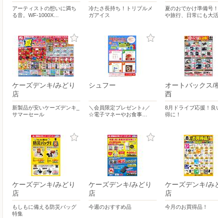
アーティストの想いに満ち
冷たさ長持ち！トリプルメ
夏のおでかけ準備号
る音。WF-1000X…
ガアイス
や旅行、日常にも大
ケーズデンキ/みどり
シュフー
オートバックス/
店
西
新製品が安いケーズデンキ_
＼会員限定プレゼント♪／
8月ドライブ応援！良
サマーセール
☆電子マネーやお食事…
得に！
ケーズデンキ/みどり
ケーズデンキ/みどり
ケーズデンキ/み
店
店
店
もしもに備える防災バッグ
今週のおすすめ品
今月のお買得品！
特集