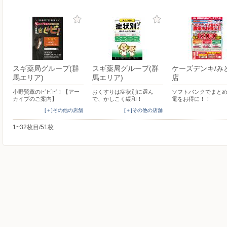
スギ薬局グループ(群
スギ薬局グループ(群
ケーズデンキ/み
馬エリア)
馬エリア)
店
小野賢章のビビビ！【アー
おくすりは症状別に選ん
ソフトバンクでまと
カイブのご案内】
で、かしこく緩和！
電をお得に！！
[＋]その他の店舗
[＋]その他の店舗
1~32枚目/51枚