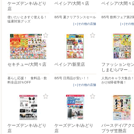
ケーズデンキ/みどり
ベイシア/大間々店
ベイシア/大間々
店
使いたいときすぐ使える！
8/5号 夏クリアランスセール
8/5号 飲料フェア第2
猛暑対策グッズ
[＋]その他の店舗
[＋]その
セキチュー/大間々店
ベイシア/新里店
ファッションセ
しまむら/マー…
暮らし応援！ 食料品・飲
8/5号 日用品が安い！！
人気のキャラ大集合！
料全品10％OFF
かけ&帰省準備！
[＋]その他の店舗
ケーズデンキ/みどり
ケーズデンキ/みどり
バースデイ/アク
店
店
プラザ笠懸店