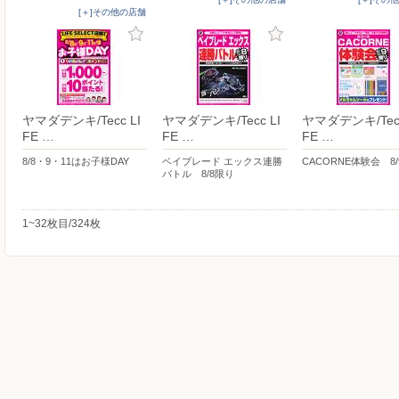
[＋]その他の店舗
ヤマダデンキ/Tecc LI
ヤマダデンキ/Tecc LI
ヤマダデンキ/Tecc
FE …
FE …
FE …
8/8・9・11はお子様DAY
ベイブレード エックス連勝
CACORNE体験会 8
バトル 8/8限り
1~32枚目/324枚