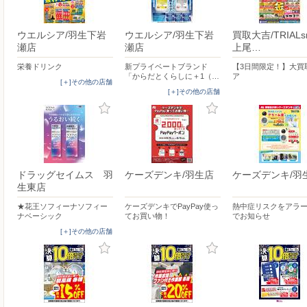
ウエルシア/羽生下岩
ウエルシア/羽生下岩
買取大吉/TRIALsm
瀬店
瀬店
上尾…
栄養ドリンク
新プライベートブランド
【3日間限定！】大買
「からだとくらしに＋1（…
ア
[＋]その他の店舗
[＋]その他の店舗
ドラッグセイムス 羽
ケーズデンキ/羽生店
ケーズデンキ/羽
生東店
★花王ソフィーナソフィー
ケーズデンキでPayPay使っ
熱中症リスクをアラ
ナベーシック
てお買い物！
でお知らせ
[＋]その他の店舗