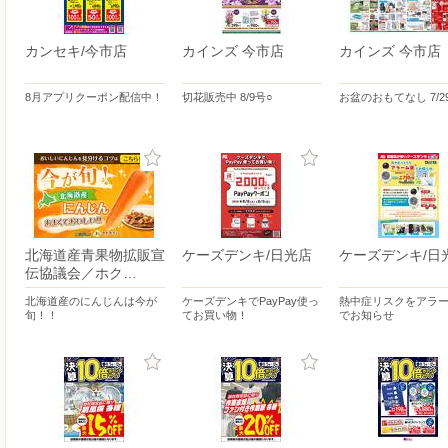
カンセキ/今市店
カインズ 今市店
カインズ 今市店
8月アプリクーポン配信中！
切花販売中 8/9号○
お盆のおもてなし 7/2
北海道産青果物拡販宣
ケーズデンキ/日光店
ケーズデンキ/日
伝協議会／ホク…
北海道産のにんじんは今が
ケーズデンキでPayPay使っ
熱中症リスクをアラ
旬！！
てお買い物！
でお知らせ