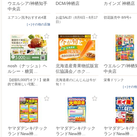
ウエルシア/神栖知手
DCM/神栖店
カインズ 神栖店
中央店
エアコン洗浄おすすめ4選
お盆SALE!（8月6日～8月17
切花販売中 8/9号○
日）
[＋]その他の店舗
nosh（ナッシュ）ヘ
北海道産青果物拡販宣
ウエルシア/神栖
ルシー・糖質…
伝協議会／ホク…
中央店
【総額5,000円オフ！】健康
北海道産のにんじんは今が
栄養ドリンク
的で美味しい宅配…
旬！！
[＋]その
ヤマダデンキ/テック
ヤマダデンキ/テック
ヤマダデンキ/テ
ランドNew神…
ランドNew神…
ランドNew神…