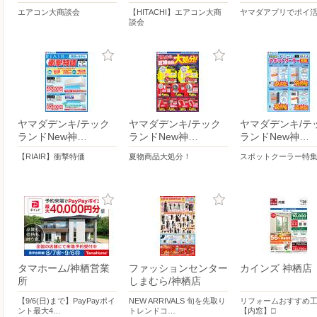
エアコン大商談会
【HITACHI】エアコン大商
ヤマダアプリでポイ
談会
ヤマダデンキ/テック
ヤマダデンキ/テック
ヤマダデンキ/テ
ランドNew神…
ランドNew神…
ランドNew神…
【RIAIR】衝撃特価
夏物商品大処分！
スポットクーラー特
タマホーム/神栖営業
ファッションセンター
カインズ 神栖店
所
しまむら/神栖店
【9/6(日)まで】PayPayポイ
NEW ARRIVALS 旬を先取り
リフォームおすすめ
ント最大4…
トレンドコ…
【内窓】□