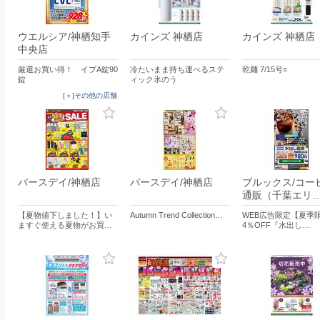
ウエルシア/神栖知手
カインズ 神栖店
カインズ 神栖店
中央店
厳選お買い得！ イブA錠90
冷たいまま持ち運べるステ
乾麺 7/15号○
錠
ィック氷のう
[＋]その他の店舗
バースデイ/神栖店
バースデイ/神栖店
ブルックス/コー
通販（千葉エリ
【夏物値下しました！】い
Autumn Trend Collection…
WEB広告限定【夏季
ますぐ使える夏物がお買…
4％OFF『水出し…