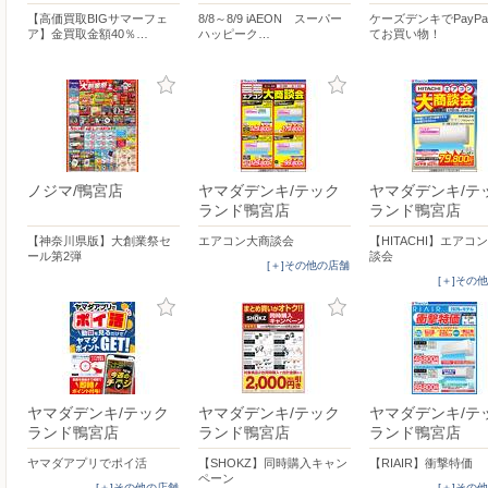
【高価買取BIGサマーフェ
8/8～8/9 iAEON スーパー
ケーズデンキでPayP
ア】金買取金額40％…
ハッピーク…
てお買い物！
ノジマ/鴨宮店
ヤマダデンキ/テック
ヤマダデンキ/テ
ランド鴨宮店
ランド鴨宮店
【神奈川県版】大創業祭セ
エアコン大商談会
【HITACHI】エアコ
ール第2弾
談会
[＋]その他の店舗
[＋]その
ヤマダデンキ/テック
ヤマダデンキ/テック
ヤマダデンキ/テ
ランド鴨宮店
ランド鴨宮店
ランド鴨宮店
ヤマダアプリでポイ活
【SHOKZ】同時購入キャン
【RIAIR】衝撃特価
ペーン
[＋]その他の店舗
[＋]その