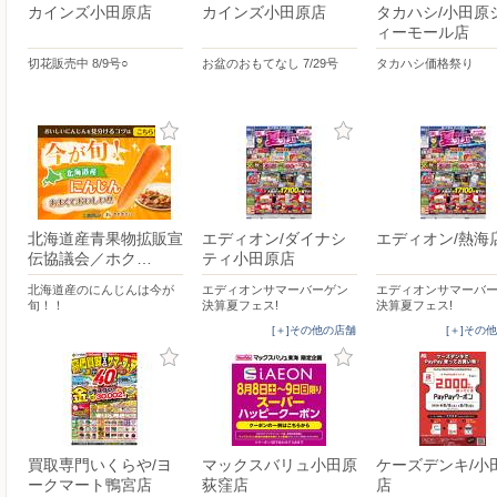
カインズ小田原店
カインズ小田原店
タカハシ/小田原
ィーモール店
切花販売中 8/9号○
お盆のおもてなし 7/29号
タカハシ価格祭り
北海道産青果物拡販宣
エディオン/ダイナシ
エディオン/熱海
伝協議会／ホク…
ティ小田原店
北海道産のにんじんは今が
エディオンサマーバーゲン
エディオンサマーバ
旬！！
決算夏フェス!
決算夏フェス!
[＋]その他の店舗
[＋]その
買取専門いくらや/ヨ
マックスバリュ小田原
ケーズデンキ/小
ークマート鴨宮店
荻窪店
店