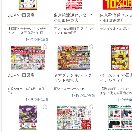
DCM/小田原店
東京靴流通センター/
東京靴流通センタ
小田原飯泉店
小田原飯泉店
【家電均一セール】今がチ
アプリ会員様限定 アプリポ
サンダルまとめ買い
ャンス！厳選商品がお買…
イント10%還元
[＋]その他の店舗
DCM/小田原店
ヤマダデンキ/テック
バースデイ/小田
ランド鴨宮店
イナシティ店
お盆SALE!（8月6日～8月17
夏祭りスーパーSALE！
【夏物値下しました
日）
ますぐ使える夏物が
[＋]その他の店舗
[＋]その他の店舗
[＋]その