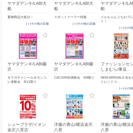
ヤマダデンキ/LABI大
ヤマダデンキ/LABI大
ヤマダデンキ/LA
船
船
船
夏物商品大処分！
スポットクーラー特集
メルちゃんうちわプ
ト！
[＋]その他の店舗
[＋]その他の店舗
[＋]その
ヤマダデンキ/LABI藤
ヤマダデンキ/LABI藤
ファッションセ
沢
沢
しまむら/東逗…
キラガチャシール＆モンコ
CACORNE体験会 8/9限り
NEW ARRIVALS 旬
レ体験会 8/11限り
トレンドコ…
[＋]その
シュープラザ/イオン
洋服の青山/横浜金沢
洋服の青山/横浜
金沢八景店
八景
八景