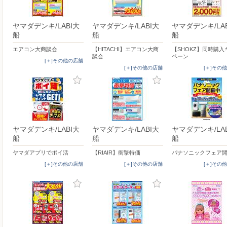
ヤマダデンキ/LABI大
ヤマダデンキ/LABI大
ヤマダデンキ/LA
船
船
船
エアコン大商談会
【HITACHI】エアコン大商
【SHOKZ】同時購入
談会
ペーン
[＋]その他の店舗
[＋]その他の店舗
[＋]その
ヤマダデンキ/LABI大
ヤマダデンキ/LABI大
ヤマダデンキ/LA
船
船
船
ヤマダアプリでポイ活
【RIAIR】衝撃特価
パナソニックフェア
[＋]その他の店舗
[＋]その他の店舗
[＋]その