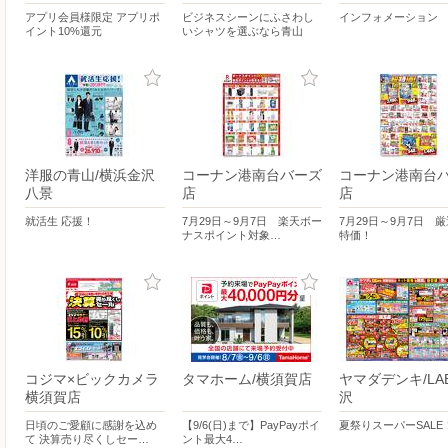
アプリ会員様限定 アプリポ
ビジネスシーンにふさわし
インフォメーション
イント10%還元
いシャツを選ぶなら青山
洋服の青山/横浜金沢
コーナン港南台バーズ
コーナン港南台
八景
店
店
就活生 応援！
7月29日～9月7日 楽天ボー
7月29日～9月7日 
ナスポイント対象…
特価！
コジマ×ビックカメラ
タマホーム/横須賀店
ヤマダデンキ/LA
横須賀店
沢
日頃のご愛顧に感謝を込め
【9/6(日)まで】PayPayポイ
夏祭りスーパーSALE
て 決算売り尽くしセー…
ント最大4…