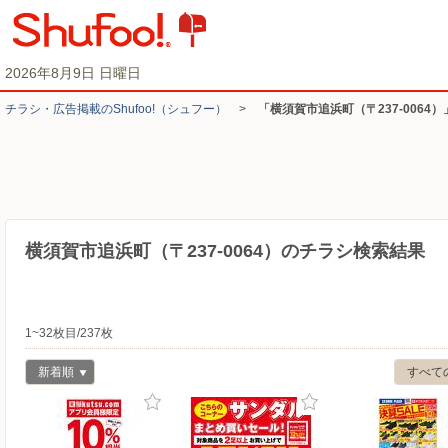
2026年8月9日 日曜日
チラシ・​広告掲載の​Shufoo!​（シュフー）
>
「横須賀市追浜町（〒237-0064
横須賀市追浜町（〒237-0064）のチラシ検索結果
1~32枚目/237枚
新着順
すべて