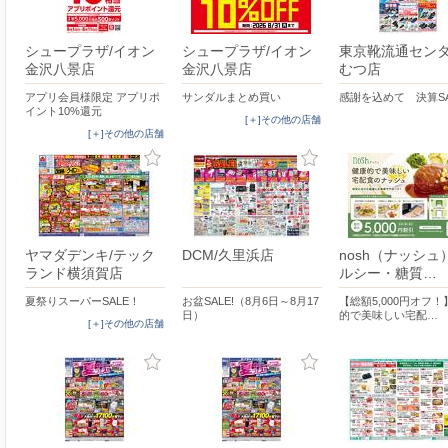
シュープラザ/イオン
シュープラザ/イオン
東京靴流通センタ
金沢八景店
金沢八景店
むつ店
アプリ会員様限定 アプリポ
サンダルまとめ買い
感謝を込めて 決算SA
イント10%還元
[＋]その他の店舗
[＋]その他の店舗
ヤマダデンキ/テック
DCM/久里浜店
nosh（ナッシュ
ランド横須賀店
ルシー・糖質…
夏祭りスーパーSALE！
お盆SALE!（8月6日～8月17
【総額5,000円オフ
日）
的で美味しい宅配…
[＋]その他の店舗