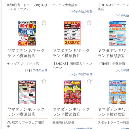
8月8日号 トコトンBigり/び
エアコン大商談会
【HITACHI】エアコ
っくり！サタデ…
談会
[＋]その他の店舗
[＋]その
ヤマダデンキ/テック
ヤマダデンキ/テック
ヤマダデンキ/テ
ランド横須賀店
ランド横須賀店
ランド横須賀店
ヤマダアプリでポイ活
【SHOKZ】同時購入キャン
【RIAIR】衝撃特価
ペーン
[＋]その他の店舗
[＋]その
[＋]その他の店舗
ヤマダデンキ/テック
ヤマダデンキ/テック
ヤマダデンキ/テ
ランド横須賀店
ランド横須賀店
ランド横須賀店
AUREX サマーフェア開催
夏物商品大処分！
スポットクーラー特
中！
[＋]その他の店舗
[＋]その