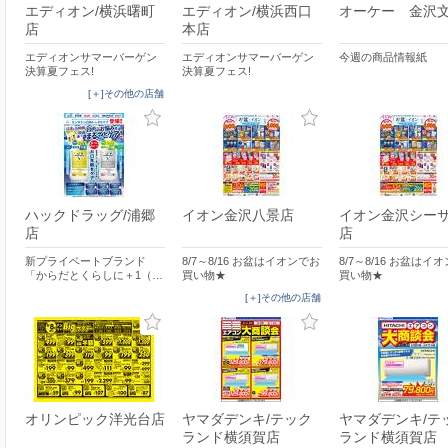
エディオン/横浜曙町
エディオン/横浜西口
オーケー 金沢
店
本店
エディオンサマーバーゲン
エディオンサマーバーゲン
今週の商品情報紙
決算夏フェス!
決算夏フェス!
[＋]その他の店舗
ハックドラッグ/浦郷
イオン金沢八景店
イオン金沢シー
店
店
新プライベートブランド
8/7～8/16 お盆はイオンでお
8/7～8/16 お盆はイ
「からだとくらしに＋1（…
買い物★
買い物★
[＋]その他の店舗
オリンピック洋光台店
ヤマダデンキ/テック
ヤマダデンキ/テ
ランド横須賀店
ランド横須賀店