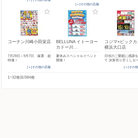
[＋]その他の店舗
コーナン川崎小田栄店
BELLUNA イトーヨー
コジマ×ビックカ
カドー川…
横浜大口店
7月29日～9月7日 厳選 超
夏休みスペシャルイベント
日頃のご愛顧に感謝
特価！
開催！
て 決算売り尽くしセ
[＋]その他の店舗
[＋]その
1~32枚目/384枚