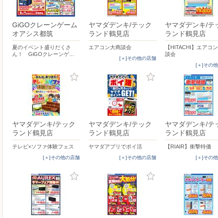
GiGOクレーンゲーム
ヤマダデンキ/テック
ヤマダデンキ/テ
オアシス都筑
ランド鶴見店
ランド鶴見店
夏のイベント盛りだくさ
エアコン大商談会
【HITACHI】エアコ
ん！ GiGOクレーンゲ…
談会
[＋]その他の店舗
[＋]その
ヤマダデンキ/テック
ヤマダデンキ/テック
ヤマダデンキ/テ
ランド鶴見店
ランド鶴見店
ランド鶴見店
テレビ×ソファ体験フェス
ヤマダアプリでポイ活
【RIAIR】衝撃特価
[＋]その他の店舗
[＋]その他の店舗
[＋]その