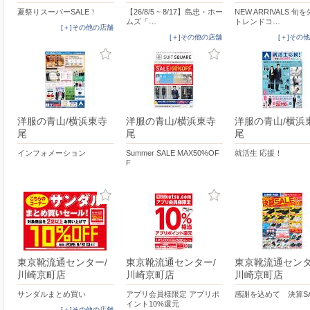
夏祭りスーパーSALE！
【26/8/5 ~ 8/17】島忠・ホー
NEW ARRIVALS 旬
ムズ「…
トレンドコ…
[＋]その他の店舗
[＋]その他の店舗
[＋]その
洋服の青山/横浜東寺
洋服の青山/横浜東寺
洋服の青山/横浜
尾
尾
尾
インフォメーション
Summer SALE MAX50%OF
就活生 応援！
F
東京靴流通センター/
東京靴流通センター/
東京靴流通センタ
川崎京町店
川崎京町店
川崎京町店
サンダルまとめ買い
アプリ会員様限定 アプリポ
感謝を込めて 決算SA
イント10%還元
[＋]その他の店舗