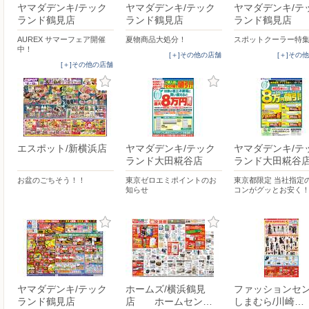
ヤマダデンキ/テック
ヤマダデンキ/テック
ヤマダデンキ/テ
ランド鶴見店
ランド鶴見店
ランド鶴見店
AUREX サマーフェア開催
夏物商品大処分！
スポットクーラー特
中！
[＋]その他の店舗
[＋]その
[＋]その他の店舗
エスポット/新横浜店
ヤマダデンキ/テック
ヤマダデンキ/テ
ランド大田糀谷店
ランド大田糀谷
お盆のごちそう！！
東京ゼロエミポイントのお
東京都限定 当社指定
知らせ
コンがグッとお安く
ヤマダデンキ/テック
ホームズ/横浜鶴見
ファッションセ
ランド鶴見店
店 ホームセン…
しまむら/川崎…