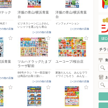
/テック
洋服の青山/横浜青葉
洋服の青山/横浜青葉
台
台
ALE！
ビジネスシーンにふさわし
インフォメーション
いシャツを選ぶなら青山
]その他の店舗
[＋]その他の店舗
[＋]その他の店舗
チラ
横浜青葉
ツルハドラッグたまプ
ユーコープ/桜台店
ラーザ駅前
8/6号チラシ「※一部店舗で
家族だんらん みんなでワ
は商品のお取り扱い…
イワイごちそう みんな…
]その他の店舗
[＋]その他の店舗
[＋]その他の店舗