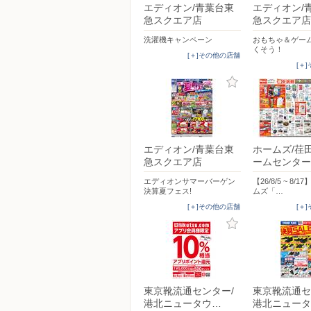
エディオン/青葉台東
エディオン/
急スクエア店
急スクエア店
洗濯機キャンペーン
おもちゃ＆ゲー
くそう！
[＋]その他の店舗
[＋
エディオン/青葉台東
ホームズ/荏
急スクエア店
ームセンター
エディオンサマーバーゲン
【26/8/5 ~ 8/
決算夏フェス!
ムズ「…
[＋]その他の店舗
[＋
東京靴流通センター/
東京靴流通セ
港北ニュータウ…
港北ニュータ