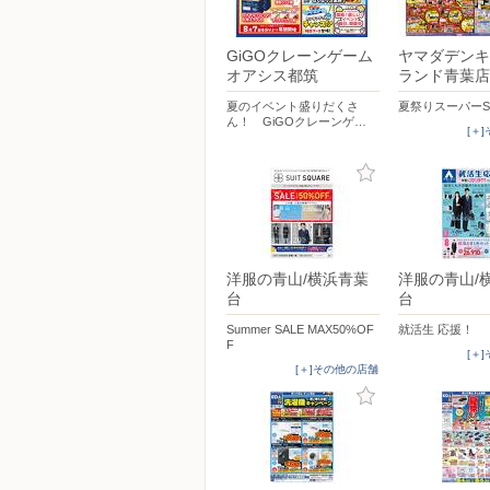
GiGOクレーンゲーム
ヤマダデンキ
オアシス都筑
ランド青葉店
夏のイベント盛りだくさ
夏祭りスーパーS
ん！ GiGOクレーンゲ…
[＋
洋服の青山/横浜青葉
洋服の青山/
台
台
Summer SALE MAX50%OF
就活生 応援！
F
[＋
[＋]その他の店舗