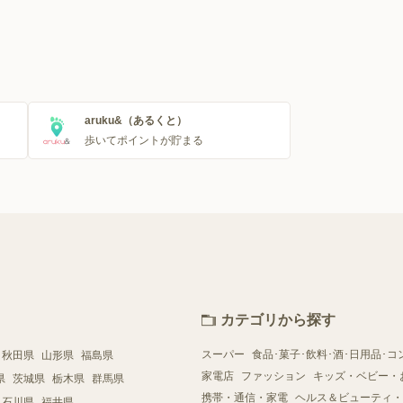
aruku&（あるくと）
歩いてポイントが貯まる
カテゴリから探す
スーパー
食品･菓子･飲料･酒･日用品･コ
秋田県
山形県
福島県
家電店
ファッション
キッズ・ベビー・
県
茨城県
栃木県
群馬県
携帯・通信・家電
ヘルス＆ビューティ・
石川県
福井県