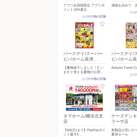
アプリ会員様限定 アプリポ
感謝を込めて 決
イント10%還元
[＋
[＋]その他の店舗
バースデイ/スーパー
バースデイ/
ビバホーム長津…
ビバホーム長
【夏物値下しました！】い
Autumn Trend Co
ますぐ使える夏物がお買…
[＋
[＋]その他の店舗
タマホーム/横浜北支
ケーズデンキ
店
ラーザ店
【9/6(日)まで】PayPayポイ
新製品が安いケ
ント最大4…
夏得セール