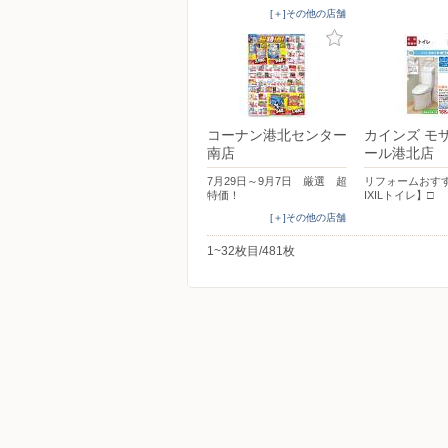
[＋]その他の店舗
コーナン港北センター
カインズ モ
南店
ール港北店
7月29日～9月7日 厳選 超
リフォームおす
特価！
IXILトイレ】□
[＋]その他の店舗
1~32枚目/481枚