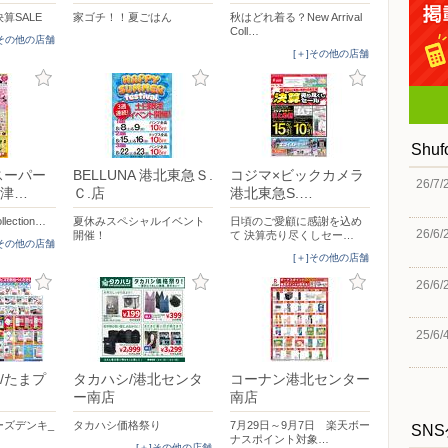
算SALE
家ゴチ！！夏ごはん
秋はどれ着る？New Arrival
Coll…
]その他の店舗
[＋]その他の店舗
Shu
スーパー
BELLUNA 港北東急Ｓ.
コジマ×ビックカメラ
26/7/
津…
Ｃ.店
港北東急S.…
llection…
夏休みスペシャルイベント
日頃のご愛顧に感謝を込め
26/6/
開催！
て 決算売り尽くしセー…
]その他の店舗
[＋]その他の店舗
26/6/
25/6/
/たまプ
タカハシ/港北センタ
コーナン港北センター
ー南店
南店
ーズデンキ_
タカハシ価格祭り
7月29日～9月7日 楽天ボー
SN
ナスポイント対象…
[＋]その他の店舗