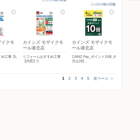
[＋]その他の店舗
ザイクモ
カインズ モザイクモ
カインズ モザイクモ
ール港北店
ール港北店
すめ工事【L
リフォームおすすめ工事
CAINZ Pay_ポイント10倍_8
【内窓】□
月は2回…
1
2
3
4
5
次ページ
＞