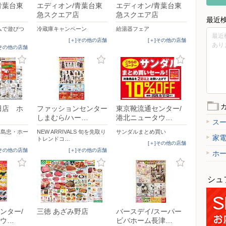
青葉台東
エディオン/青葉台東
エディオン/青葉台東
急スクエア店
急スクエア店
最近
ムで遊びつ
冷蔵庫キャンペーン
給湯器フェア
最近
[＋]その他の店舗
[＋]その他の店舗
あり
]その他の店舗
田店 ホ
ファッションセンター
東京靴流通センター/
しまむら/ハー…
港北ニュータウ…
ス
17】島忠・ホー
NEW ARRIVALS 旬を先取り
サンダルまとめ買い
家
トレンドコ…
[＋]その他の店舗
]その他の店舗
[＋]その他の店舗
ホ
シュ
ンター/
三徳 あざみ野店
バースデイ/スーパー
ウ…
ビバホーム長津…