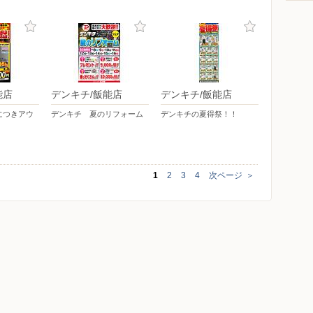
能店
デンキチ/飯能店
デンキチ/飯能店
につきアウ
デンキチ 夏のリフォーム
デンキチの夏得祭！！
1
2
3
4
次ページ
＞