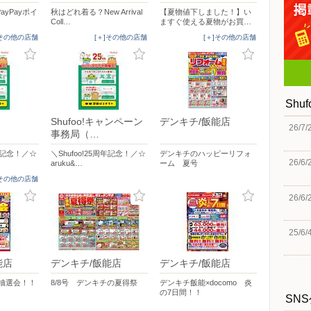
PayPayポイ
秋はどれ着る？New Arrival
【夏物値下しました！】い
Coll…
ますぐ使える夏物がお買…
]その他の店舗
[＋]その他の店舗
[＋]その他の店舗
Shu
Shufoo!キャンペーン
デンキチ/飯能店
26/7/
事務局（…
周年記念！／☆
＼Shufoo!25周年記念！／☆
デンキチのハッピーリフォ
26/6/
aruku&…
ーム 夏号
]その他の店舗
26/6/
25/6/
能店
デンキチ/飯能店
デンキチ/飯能店
 大抽選会！！
8/8号 デンキチの夏得祭
デンキチ飯能×docomo 炎
の7日間！！
SN