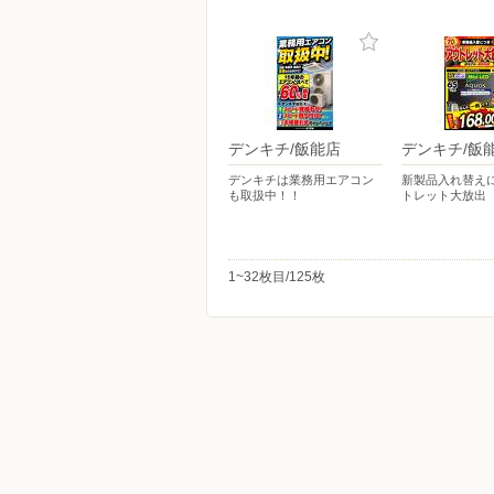
デンキチ/飯能店
デンキチ/飯
デンキチは業務用エアコン
新製品入れ替え
も取扱中！！
トレット大放出
1~32枚目/125枚