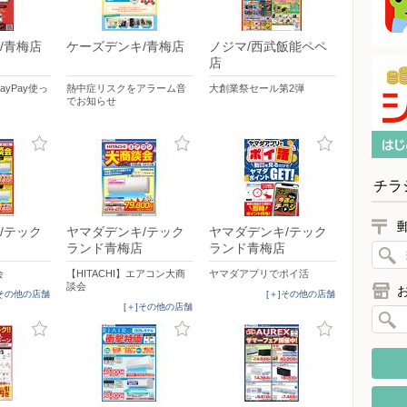
/青梅店
ケーズデンキ/青梅店
ノジマ/西武飯能ペペ
店
yPay使っ
熱中症リスクをアラーム音
大創業祭セール第2弾
でお知らせ
チラ
/テック
ヤマダデンキ/テック
ヤマダデンキ/テック
ランド青梅店
ランド青梅店
会
【HITACHI】エアコン大商
ヤマダアプリでポイ活
談会
]その他の店舗
[＋]その他の店舗
[＋]その他の店舗