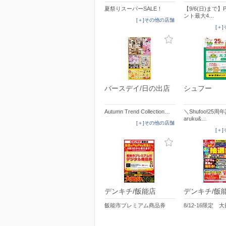
夏祭りスーパーSALE！
【9/6(日)まで】
ント最大4…
[＋]その他の店舗
[＋
バースデイ/日の出店
シュフー
Autumn Trend Collection…
＼Shufoo!25
aruku&…
[＋]その他の店舗
[＋
デンキチ/飯能店
デンキチ/飯
飯能市プレミアム商品券
8/12-16限定