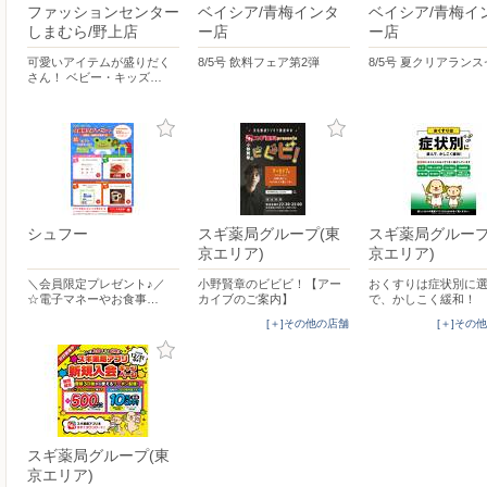
ファッションセンター
ベイシア/青梅インタ
ベイシア/青梅イ
しまむら/野上店
ー店
ー店
可愛いアイテムが盛りだく
8/5号 飲料フェア第2弾
8/5号 夏クリアラン
さん！ ベビー・キッズ…
シュフー
スギ薬局グループ(東
スギ薬局グループ
京エリア)
京エリア)
＼会員限定プレゼント♪／
小野賢章のビビビ！【アー
おくすりは症状別に
☆電子マネーやお食事…
カイブのご案内】
で、かしこく緩和！
[＋]その他の店舗
[＋]その
スギ薬局グループ(東
京エリア)