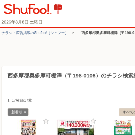
2026年8月8日 土曜日
チラシ・​広告掲載の​Shufoo!​（シュフー）
>
「西多摩郡奥多摩町棚澤（〒198-
西多摩郡奥多摩町棚澤（〒198-0106）のチラシ検索
1~17枚目/17枚
新着順
すべて