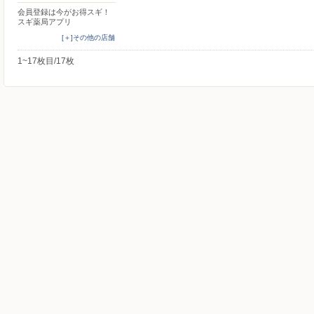
会員登録は今がお得スギ！
スギ薬局アプリ
[＋]その他の店舗
1~17枚目/17枚