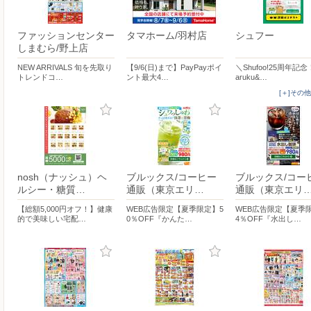
ファッションセンター
タマホーム/羽村店
シュフー
しまむら/野上店
NEW ARRIVALS 旬を先取り
【9/6(日)まで】PayPayポイ
＼Shufoo!25周年記
トレンドコ…
ント最大4…
aruku&…
[＋]その
nosh（ナッシュ）ヘ
ブルックス/コーヒー
ブルックス/コー
ルシー・糖質…
通販（東京エリ…
通販（東京エリ
【総額5,000円オフ！】健康
WEB広告限定【夏季限定】5
WEB広告限定【夏季
的で美味しい宅配…
0％OFF『かんた…
4％OFF『水出し…